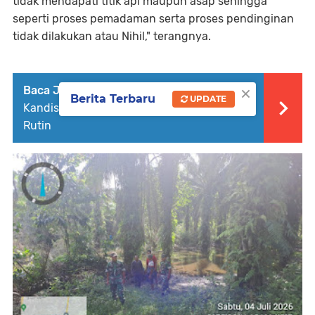
tidak mendapati titik api maupun asap sehingga
seperti proses pemadaman serta proses pendinginan
tidak dilakukan atau Nihil," terangnya.
×
Baca Juga :
Babinsa Koramil 05/Pwk
Berita Terbaru
UPDATE
Kandis Gelar Giat Patroli Karhutla Secara
Rutin