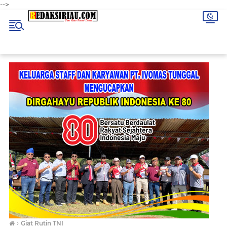
-->
›
Giat Rutin TNI