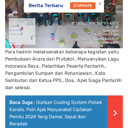
×
Berita Terbaru
UPDATE
Para hadirin melaksanakan beberapa kegiatan yaitu
Pembukaan Acara dari Protokol., Menyanyikan Lagu
Indonesia Raya., Pelantikan Peserta Pantarlih.,
Pengambilan Sumpah dari Rohaniawan., Kata
Sambutan dari Ketua PPS., Doa., Apel Siaga Pantarlih
dan selesai.
Baca Juga :
Giatkan Cooling System Polsek
Kandis, Polri Ajak Masyarakat Ciptakan
Pemilu 2024 Yang Damai, Sejuk dan
Beradab