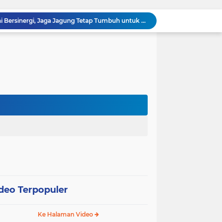
Polsek Kandis dan Petani Bersinergi, Jaga Jagung Tetap Tumbuh untuk Ketahanan Pangan
awan Melakukan Pendampingan Vaksinasi PMK
Babinsa Kelurahan Kandis Kota Berpatroli Karhutla Bersama Warga Tempatan
Polisi dan Petani di Kandis Kawal Jagung 12 Hektare, Ikhtiar Menjaga Ketahanan Pangan
m, Cek dan Mendata Anak Warga Yang Stunting
Babinsa Kampung Kandis Melakukan Patroli Karhutla Bersama Warga Tempatan
Dari Ladang untuk Negeri! Polsek Kandis Kawal Perjuangan Petani Wujudkan Swasembada Pangan
Polisi Masuk Ladang! Polsek Kandis Rawat Jagung, Jaga Asa Swasembada Pangan
omo Gelar Giat Kampung Pancasila
oli Karhutla di Wilayah Kampung Sam Sam
deo Terpopuler
Ke Halaman Video