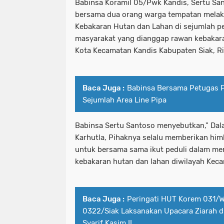
Babinsa Koramil 05/Pwk Kandis, Sertu Sa
bersama dua orang warga tempatan melaks
Kebakaran Hutan dan Lahan di sejumlah p
masyarakat yang dianggap rawan kebakara
Kota Kecamatan Kandis Kabupaten Siak, Ri
Baca Juga :
Babinsa Bersama Petugas PH
Sejumlah Area Line Pipa
Babinsa Sertu Santoso menyebutkan," Dala
Karhutla, Pihaknya selalu memberikan hi
untuk bersama sama ikut peduli dalam me
kebakaran hutan dan lahan diwilayah Kec
Baca Juga :
Peringati HUT Korem 031/W
0322/Siak Laksanakan Upacara Ziarah d
Syarif Kasim II