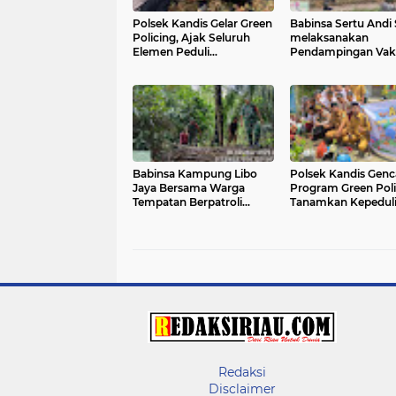
Polsek Kandis Gelar Green
Babinsa Sertu Andi 
Policing, Ajak Seluruh
melaksanakan
Elemen Peduli
Pendampingan Vaks
Lingkungan
PMK di Kelurahan T
Sam Sam
Babinsa Kampung Libo
Polsek Kandis Gen
Jaya Bersama Warga
Program Green Poli
Tempatan Berpatroli
Tanamkan Kepedul
Karhutla
Lingkungan Sejak D
Redaksi
Disclaimer