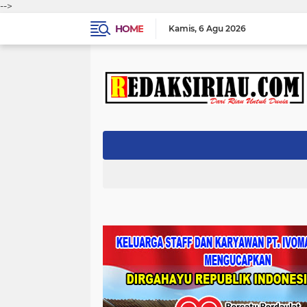
-->
HOME
Kamis
6 Agu 2026