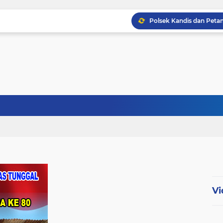
Babinsa Kopda Dedi Ir
Babinsa Serda D. Gulto
Babinsa Sertu Ridho Ut
Babinsa Kandis Berpatr
Vi