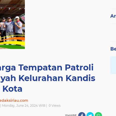
Ar
Be
rga Tempatan Patroli
ayah Kelurahan Kandis
Kota
edaksiriau.com
| Monday, June 24, 2024 WIB |
0
Views
SHARE