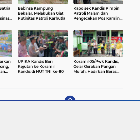
Satria
Babinsa Kampung
Kapolsek Kandis Pimpin
Bekalar, Melakukan Giat
Patroli Malam dan
inasi
Rutinitas Patroli Karhutla
Pengecekan Pos Kamling,
elaga
Warga Aktif Jaga
Keamanan Lingkungan
carkan
UPIKA Kandis Beri
Koramil 05/Pwk Kandis,
cing,
Kejutan ke Koramil
Gelar Gerakan Pangan
ian
Kandis di HUT TNI ke-80
Murah, Hadirkan Beras
ini
Dengan Harga Terjangkau