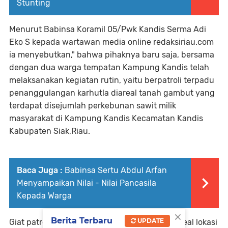
Stunting
Menurut Babinsa Koramil 05/Pwk Kandis Serma Adi
Eko S kepada wartawan media online redaksiriau.com
ia menyebutkan," bahwa pihaknya baru saja, bersama
dengan dua warga tempatan Kampung Kandis telah
melaksanakan kegiatan rutin, yaitu berpatroli terpadu
penanggulangan karhutla diareal tanah gambut yang
terdapat disejumlah perkebunan sawit milik
masyarakat di Kampung Kandis Kecamatan Kandis
Kabupaten Siak,Riau.
Baca Juga :
Babinsa Sertu Abdul Arfan
Menyampaikan Nilai - Nilai Pancasila
Kepada Warga
×
Berita Terbaru
UPDATE
Giat patroli hari ini adalah untuk mengecek areal lokasi