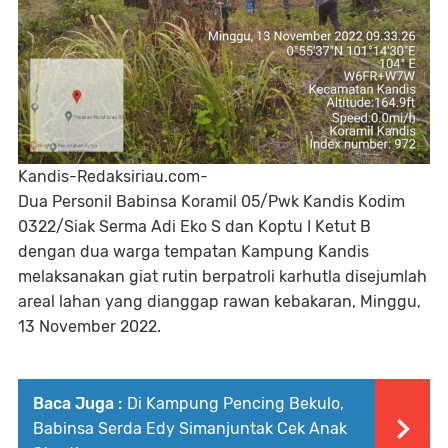
Kandis-Redaksiriau.com-
Dua Personil Babinsa Koramil 05/Pwk Kandis Kodim
0322/Siak Serma Adi Eko S dan Koptu I Ketut B
dengan dua warga tempatan Kampung Kandis
melaksanakan giat rutin berpatroli karhutla disejumlah
areal lahan yang dianggap rawan kebakaran, Minggu,
13 November 2022.
Baca Juga :
Di Kampung Pencing Bekulo,
Babinsa Serda Edy Simanjuntak Cek Anak