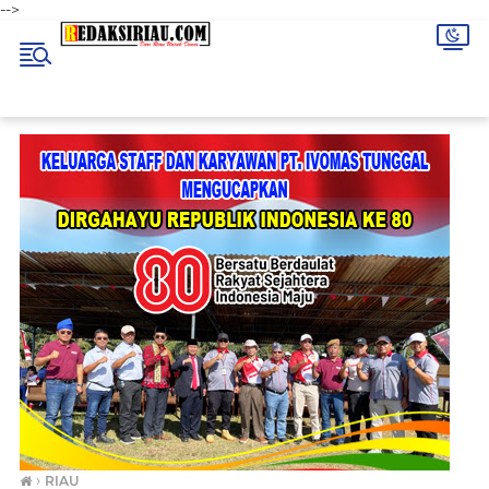
-->
›
RIAU