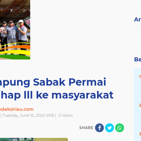
Ar
Be
pung Sabak Permai
hap lll ke masyarakat
edaksiriau.com
| Tuesday, June 16, 2020 WIB |
0
Views
SHARE