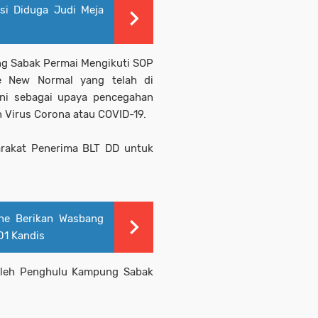
si Diduga Judi Meja
ng Sabak Permai Mengikuti SOP
e New Normal yang telah di
ini sebagai upaya pencegahan
 Virus Corona atau COVID-19.
rakat Penerima BLT DD untuk
he Berikan Wasbang
01 Kandis
Oleh Penghulu Kampung Sabak