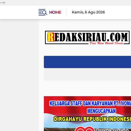
-->
HOME
Kamis
6 Agu 2026