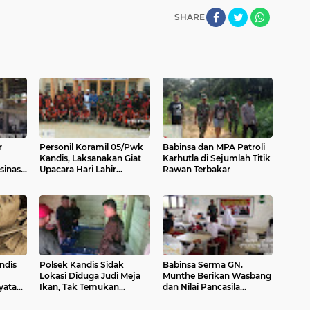
SHARE
r
Personil Koramil 05/Pwk
Babinsa dan MPA Patroli
Kandis, Laksanakan Giat
Karhutla di Sejumlah Titik
inasi
Upacara Hari Lahir
Rawan Terbakar
pung
Pancasila
ndis
Polsek Kandis Sidak
Babinsa Serma GN.
Lokasi Diduga Judi Meja
Munthe Berikan Wasbang
yata
Ikan, Tak Temukan
dan Nilai Pancasila
cobaan
Aktivitas Perjudian
Kepada Siswa/i SDN 01
uta
Kandis