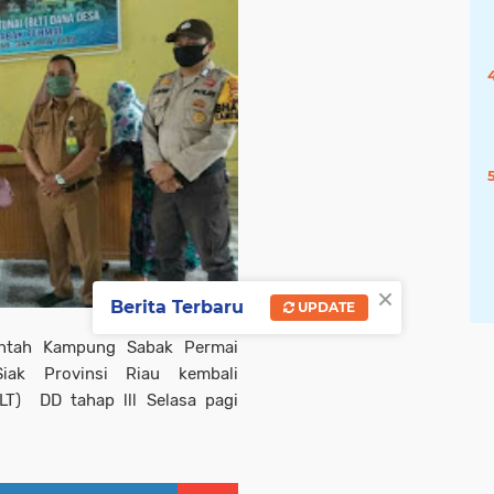
×
Berita Terbaru
UPDATE
intah Kampung Sabak Permai
ak Provinsi Riau kembali
T) DD tahap lll Selasa pagi