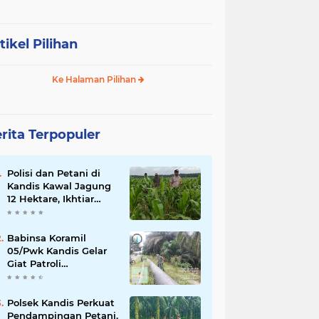
tikel Pilihan
Ke Halaman Pilihan
rita Terpopuler
Polisi dan Petani di
Kandis Kawal Jagung
12 Hektare, Ikhtiar
Menjaga Ketahanan
Pangan
Babinsa Koramil
05/Pwk Kandis Gelar
Giat Patroli
Pengamanan Line
Pipa di Wilayah
Kandis Kandis
Polsek Kandis Perkuat
Pendampingan Petani,