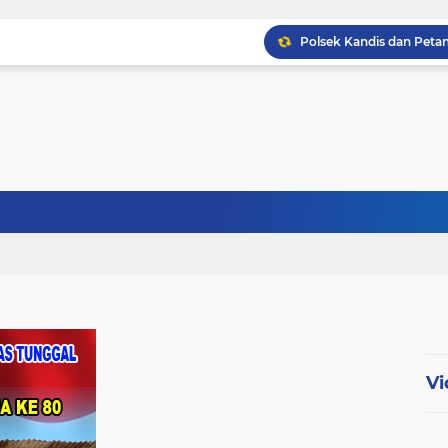
Babinsa Kopda Dedi Ir
Babinsa Sertu Ridho Ut
Babinsa Kandis Berpatr
Vi