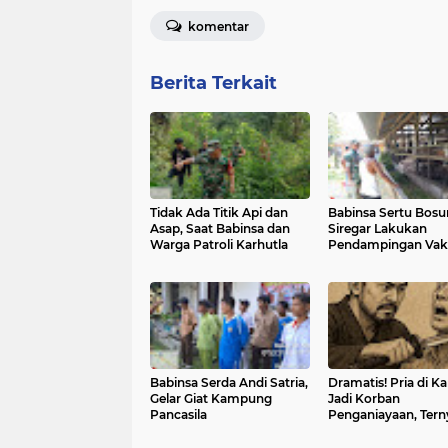
komentar
Berita Terkait
Tidak Ada Titik Api dan
Babinsa Sertu Bosu
Asap, Saat Babinsa dan
Siregar Lakukan
Warga Patroli Karhutla
Pendampingan Vaks
PMK Wilayah Kam
Libo Jaya
Babinsa Serda Andi Satria,
Dramatis! Pria di Ka
Gelar Giat Kampung
Jadi Korban
Pancasila
Penganiayaan, Tern
Diduga Pelaku Per
Perampokan Rp 8 J