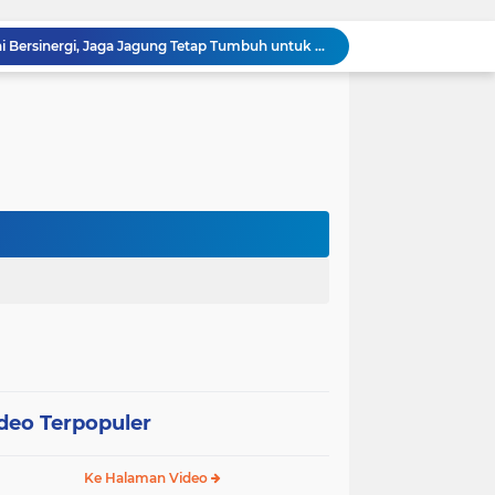
Polsek Kandis dan Petani Bersinergi, Jaga Jagung Tetap Tumbuh untuk Ketahanan Pangan
awan Melakukan Pendampingan Vaksinasi PMK
Babinsa Kelurahan Kandis Kota Berpatroli Karhutla Bersama Warga Tempatan
Polisi dan Petani di Kandis Kawal Jagung 12 Hektare, Ikhtiar Menjaga Ketahanan Pangan
“Tak Sekadar Mengawal Keamanan, Polsek Kandis Turun ke Lahan Jagung Kawal Ketahanan Pangan
Babinsa Sertu Suriyadi Mengecek dan Mendata Anak Warga Yang Stunting di Wilayah Binaannya
Dua Personel Babinsa Kandis Melakukan Patroli Pengamanan dan Komsos Tentang SKK Migas
Polisi Masuk Ladang! Polsek Kandis Rawat Jagung, Jaga Asa Swasembada Pangan
omo Gelar Giat Kampung Pancasila
oli Karhutla di Wilayah Kampung Sam Sam
deo Terpopuler
Ke Halaman Video