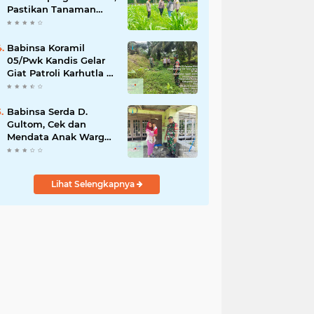
Pastikan Tanaman
Jagung Tumbuh
Optimal Dukung
Swasembada Pangan
Babinsa Koramil
Nasional
05/Pwk Kandis Gelar
Giat Patroli Karhutla di
Wilayah Kelurahan
Simpang Belutu
Babinsa Serda D.
Gultom, Cek dan
Mendata Anak Warga
Yang Stunting
Lihat Selengkapnya