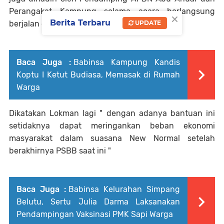
Perangakat Kampung selama acara berlangsung
×
Berita Terbaru
UPDATE
berjalan dengan lancar dan tertib.
Baca Juga :
Babinsa Kampung Kandis
Koptu I Ketut Budiasa, Memasak di Rumah
Warga
Dikatakan Lokman lagi " dengan adanya bantuan ini
setidaknya dapat meringankan beban ekonomi
masyarakat dalam suasana New Normal setelah
berakhirnya PSBB saat ini "
Baca Juga :
Babinsa Kelurahan Simpang
Belutu, Sertu Julia Darma Laksanakan
Pendampingan Vaksinasi PMK Sapi Warga