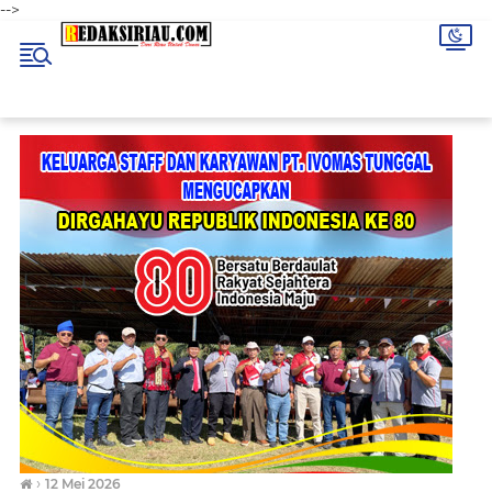
-->
›
12 Mei 2026