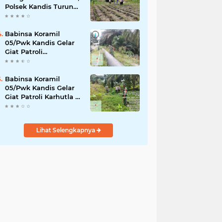
Polsek Kandis Turun
ke Lahan Jagung
Kawal Ketahanan
Pangan
Babinsa Koramil
05/Pwk Kandis Gelar
Giat Patroli
Pengamanan Line
Pipa di Wilayah
Kandis Kandis
Babinsa Koramil
05/Pwk Kandis Gelar
Giat Patroli Karhutla di
Wilayah Kelurahan
Simpang Belutu
Lihat Selengkapnya