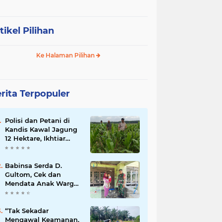
tikel Pilihan
Ke Halaman Pilihan
rita Terpopuler
Polisi dan Petani di
Kandis Kawal Jagung
12 Hektare, Ikhtiar
Menjaga Ketahanan
Pangan
Babinsa Serda D.
Gultom, Cek dan
Mendata Anak Warga
Yang Stunting
“Tak Sekadar
Mengawal Keamanan,