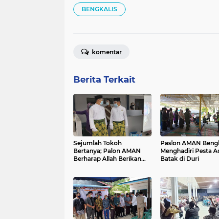
BENGKALIS
komentar
Berita Terkait
Sejumlah Tokoh
Paslon AMAN Bengk
Bertanya; Palon AMAN
Menghadiri Pesta A
Berharap Allah Berikan
Batak di Duri
Nomor Urut Menang