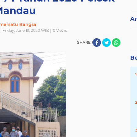
Mandau
Ar
mersatu Bangsa
 | Friday, June 19, 2020 WIB |
0
Views
SHARE
Be