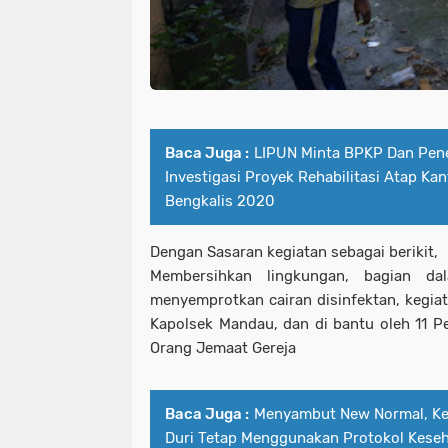
Baca Juga :
LIPUN Minta BPKP Dan Pen
Investigasi Proyek Rehabilitasi Atap K
Bengkalis 2020
Dengan Sasaran kegiatan sebagai berikit,
Membersihkan lingkungan, bagian da
menyemprotkan cairan disinfektan, kegiat
Kapolsek Mandau, dan di bantu oleh 11 Pe
Orang Jemaat Gereja
Baca Juga :
Menyambut New Normal, Ke
Duri Tetap Menggunakan Protokol Kese