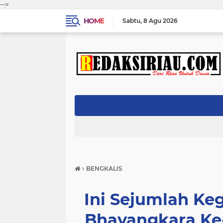
-->
HOME
Sabtu
8 Agu 2026
›
BENGKALIS
Ini Sejumlah Keg
Bhayangkara Ke