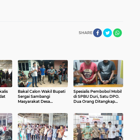
SHARE
alis
Bakal Calon Wakil Bupati
Spesialis Pembobol Mobil
dat
Sergai Sambangi
di SPBU Duri, Satu DPO.
Masyarakat Desa
Dua Orang Ditangkap
Cempedak Lobang Dusun
Polsek Mandau
4