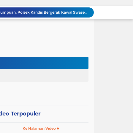
12 Hektare Jagung Jadi Tumpuan, Polsek Kandis Bergerak Kawal Swasembada Pangan
Babinsa Koramil 05/ Pwk Kandis, Patroli Pengamanan Line Pipa PHR dan Komsos Tentang SKK Migas
hang Melakukan Pendampingan Vaksinasi PMK
“Tak Sekadar Mengawal Keamanan, Polsek Kandis Turun ke Lahan Jagung Kawal Ketahanan Pangan
Babinsa Sertu Suriyadi Mengecek dan Mendata Anak Warga Yang Stunting di Wilayah Binaannya
Dua Personel Babinsa Kandis Melakukan Patroli Pengamanan dan Komsos Tentang SKK Migas
Polisi Masuk Ladang! Polsek Kandis Rawat Jagung, Jaga Asa Swasembada Pangan
Jagung Tumbuh, Harapan Menguat: Polsek Kandis Kawal Ketahanan Pangan dari Jambai Makmur
Babinsa Sertu Edy Simanjuntak Bergotong Royong Dalam Perbaikan Jalan Warga di Kampung Kandis
s Berpatroli Karhutla Dengan Warga Tempatan
deo Terpopuler
Ke Halaman Video