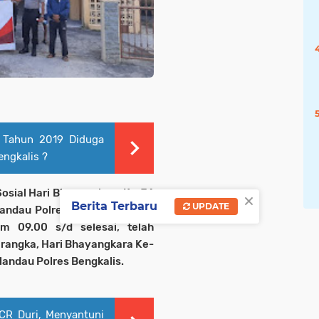
 Tahun 2019 Diduga
engkalis ?
Sosial Hari Bhayangkara Ke-74
×
Berita Terbaru
UPDATE
andau Polres Bengkalis, Pada
am 09.00 s/d selesai, telah
 rangka, Hari Bhayangkara Ke-
andau Polres Bengkalis.
PCR Duri, Menyantuni