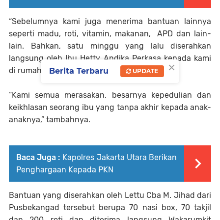
“Sebelumnya kami juga menerima bantuan lainnya
seperti madu, roti, vitamin, makanan, APD dan lain-
lain. Bahkan, satu minggu yang lalu diserahkan
langsung oleh Ibu Hetty Andika Perkasa kepada kami
×
di rumah sakit ini,” kata dr. Devi.
Berita Terbaru
UPDATE
“Kami semua merasakan, besarnya kepedulian dan
keikhlasan seorang ibu yang tanpa akhir kepada anak-
anaknya,” tambahnya.
Baca Juga :
Kapolres Jakarta Utara Berikan
Penghargaan Kepada PKN
Bantuan yang diserahkan oleh Lettu Cba M. Jihad dari
Pusbekangad tersebut berupa 70 nasi box, 70 takjil
dan 200 roti dan diterima langsung Wakarumkit