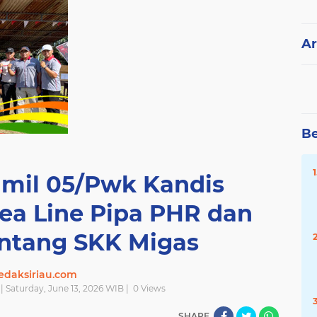
Ar
Be
amil 05/Pwk Kandis
rea Line Pipa PHR dan
ntang SKK Migas
edaksiriau.com
| Saturday, June 13, 2026 WIB |
0
Views
SHARE