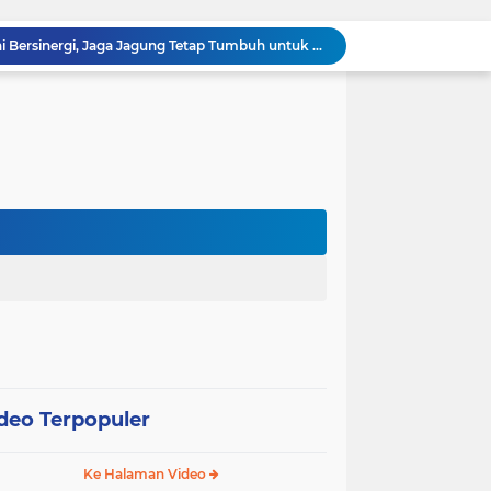
Polsek Kandis dan Petani Bersinergi, Jaga Jagung Tetap Tumbuh untuk Ketahanan Pangan
awan Melakukan Pendampingan Vaksinasi PMK
Babinsa Kelurahan Kandis Kota Berpatroli Karhutla Bersama Warga Tempatan
Polisi dan Petani di Kandis Kawal Jagung 12 Hektare, Ikhtiar Menjaga Ketahanan Pangan
“Tak Sekadar Mengawal Keamanan, Polsek Kandis Turun ke Lahan Jagung Kawal Ketahanan Pangan
Babinsa Sertu Suriyadi Mengecek dan Mendata Anak Warga Yang Stunting di Wilayah Binaannya
Dua Personel Babinsa Kandis Melakukan Patroli Pengamanan dan Komsos Tentang SKK Migas
Polisi Masuk Ladang! Polsek Kandis Rawat Jagung, Jaga Asa Swasembada Pangan
omo Gelar Giat Kampung Pancasila
oli Karhutla di Wilayah Kampung Sam Sam
deo Terpopuler
Ke Halaman Video