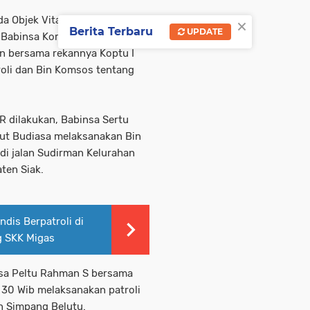
×
 Objek Vital Nasional PT.
Berita Terbaru
UPDATE
 Babinsa Koramil 05/Pwk
an bersama rekannya Koptu I
roli dan Bin Komsos tentang
 dilakukan, Babinsa Sertu
tut Budiasa melaksanakan Bin
i jalan Sudirman Kelurahan
ten Siak.
dis Berpatroli di
g SKK Migas
nsa Peltu Rahman S bersama
: 30 Wib melaksanakan patroli
an Simpang Belutu.