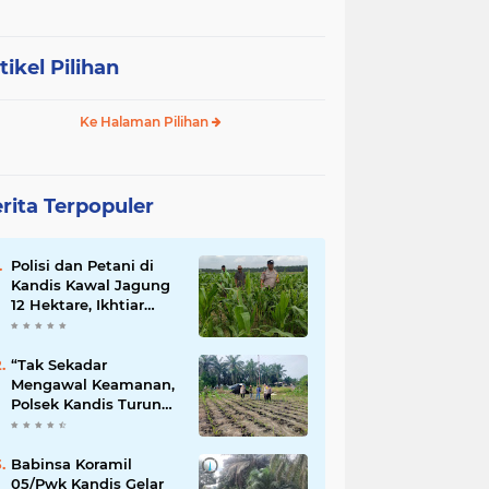
tikel Pilihan
Ke Halaman Pilihan
rita Terpopuler
Polisi dan Petani di
Kandis Kawal Jagung
12 Hektare, Ikhtiar
Menjaga Ketahanan
Pangan
“Tak Sekadar
Mengawal Keamanan,
Polsek Kandis Turun
ke Lahan Jagung
Kawal Ketahanan
Pangan
Babinsa Koramil
05/Pwk Kandis Gelar