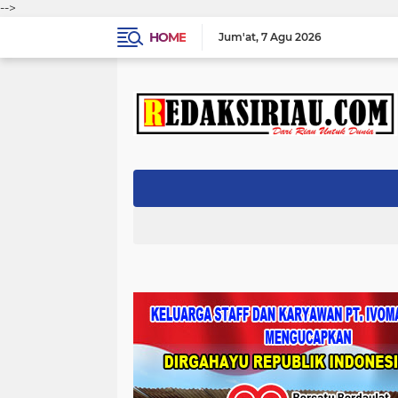
-->
HOME
Jum'at
7 Agu 2026