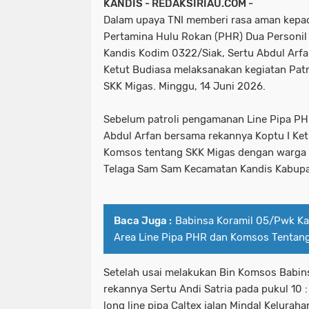
KANDIS - REDAKSIRIAU.COM -
Dalam upaya TNI memberi rasa aman kepada
Pertamina Hulu Rokan (PHR) Dua Personil
Kandis Kodim 0322/Siak, Sertu Abdul Arf
Ketut Budiasa melaksanakan kegiatan Pat
SKK Migas. Minggu, 14 Juni 2026.
Sebelum patroli pengamanan Line Pipa PHR
Abdul Arfan bersama rekannya Koptu I Ke
Komsos tentang SKK Migas dengan warga d
Telaga Sam Sam Kecamatan Kandis Kabupa
Baca Juga :
Babinsa Koramil 05/Pwk Kan
Area Line Pipa PHR dan Komsos Tentan
Setelah usai melakukan Bin Komsos Babi
rekannya Sertu Andi Satria pada pukul 10 
long line pipa Caltex jalan Mindal Kelurah