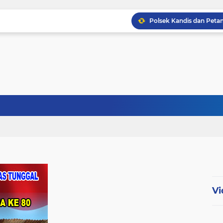
Babinsa Kopda Dedi Ir
Babinsa Sertu Ridho Ut
Babinsa Kandis Berpatr
Vi