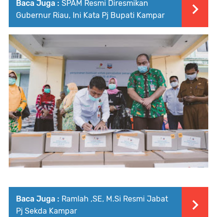
Baca Juga :
SPAM Resmi Diresmikan
Gubernur Riau, Ini Kata Pj Bupati Kampar
Baca Juga :
Ramlah ,SE, M.Si Resmi Jabat
Pj Sekda Kampar