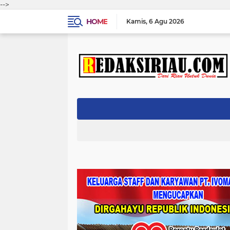
-->
HOME
Kamis
6 Agu 2026