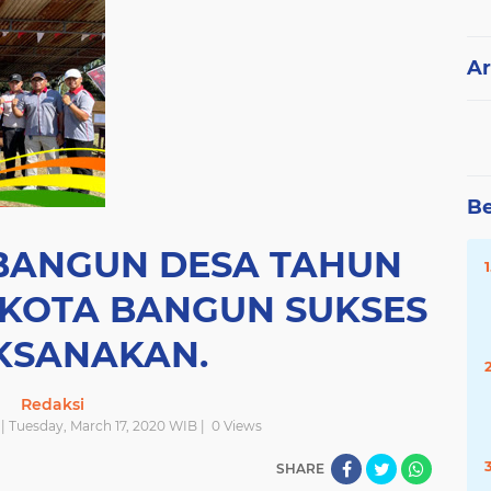
Ar
Be
 BANGUN DESA TAHUN
 KOTA BANGUN SUKSES
KSANAKAN.
Redaksi
| Tuesday, March 17, 2020 WIB |
0
Views
SHARE