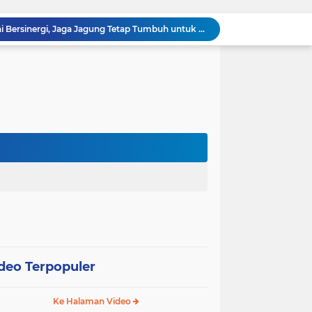
awan Melakukan Pendampingan Vaksinasi PMK
Babinsa Kelurahan Kandis Kota Berpatroli Karhutla Bersama Warga Tempatan
Polisi dan Petani di Kandis Kawal Jagung 12 Hektare, Ikhtiar Menjaga Ketahanan Pangan
“Tak Sekadar Mengawal Keamanan, Polsek Kandis Turun ke Lahan Jagung Kawal Ketahanan Pangan
Babinsa Sertu Suriyadi Mengecek dan Mendata Anak Warga Yang Stunting di Wilayah Binaannya
Dua Personel Babinsa Kandis Melakukan Patroli Pengamanan dan Komsos Tentang SKK Migas
Polisi Masuk Ladang! Polsek Kandis Rawat Jagung, Jaga Asa Swasembada Pangan
omo Gelar Giat Kampung Pancasila
oli Karhutla di Wilayah Kampung Sam Sam
Polsek Kandis dan Petani Bersinergi, Jaga Jagung Tetap Tumbuh untuk Ketahanan Pangan
deo Terpopuler
Ke Halaman Video