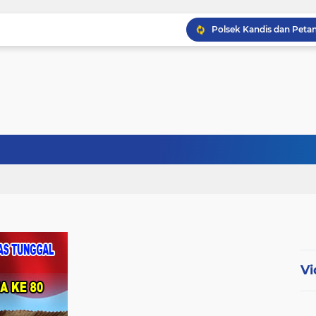
Babinsa Kopda Dedi Ir
Babinsa Sertu Ridho Ut
Babinsa Kandis Berpatr
Vi