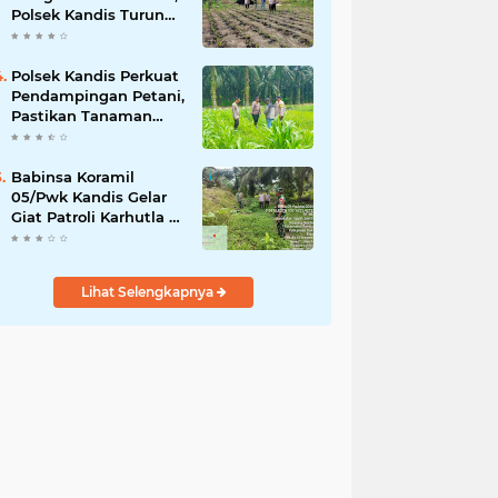
Polsek Kandis Turun
ke Lahan Jagung
Kawal Ketahanan
Pangan
Polsek Kandis Perkuat
Pendampingan Petani,
Pastikan Tanaman
Jagung Tumbuh
Optimal Dukung
Swasembada Pangan
Babinsa Koramil
Nasional
05/Pwk Kandis Gelar
Giat Patroli Karhutla di
Wilayah Kelurahan
Simpang Belutu
Lihat Selengkapnya