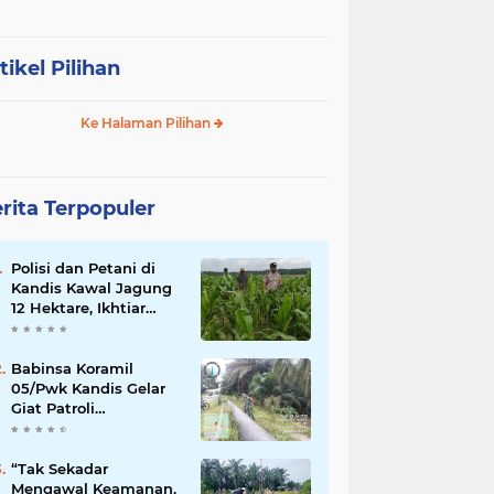
tikel Pilihan
Ke Halaman Pilihan
rita Terpopuler
Polisi dan Petani di
Kandis Kawal Jagung
12 Hektare, Ikhtiar
Menjaga Ketahanan
Pangan
Babinsa Koramil
05/Pwk Kandis Gelar
Giat Patroli
Pengamanan Line
Pipa di Wilayah
Kandis Kandis
“Tak Sekadar
Mengawal Keamanan,