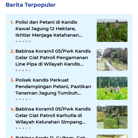
Berita Terpopuler
Polisi dan Petani di Kandis
Kawal Jagung 12 Hektare,
Ikhtiar Menjaga Ketahanan
Pangan
Babinsa Koramil 05/Pwk Kandis
Gelar Giat Patroli Pengamanan
Line Pipa di Wilayah Kandis
Kandis
Polsek Kandis Perkuat
Pendampingan Petani, Pastikan
Tanaman Jagung Tumbuh
Optimal Dukung Swasembada
Pangan Nasional
Babinsa Koramil 05/Pwk Kandis
Gelar Giat Patroli Karhutla di
Wilayah Kelurahan Simpang
Belutu
Babinsa Serda D. Gultom, Cek