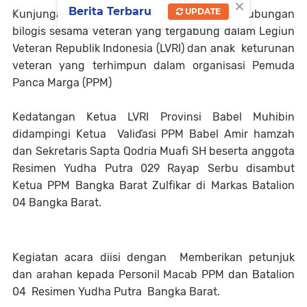
×
Berita Terbaru
UPDATE
Kunjungan dilakukan guna mempererat hubungan
bilogis sesama veteran yang tergabung dalam Legiun
Veteran Republik Indonesia (LVRI) dan anak keturunan
veteran yang terhimpun dalam organisasi Pemuda
Panca Marga (PPM)
Kedatangan Ketua LVRI Provinsi Babel Muhibin
didampingi Ketua Valiďasi PPM Babel Amir hamzah
dan Sekretaris Sapta Qodria Muafi SH beserta anggota
Resimen Yudha Putra 029 Rayap Serbu disambut
Ketua PPM Bangka Barat Zulfikar di Markas Batalion
04 Bangka Barat.
Kegiatan acara diisi dengan Memberikan petunjuk
dan arahan kepada Personil Macab PPM dan Batalion
04 Resimen Yudha Putra Bangka Barat.