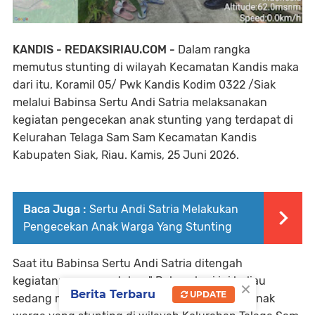
KANDIS - REDAKSIRIAU.COM -
Dalam rangka
memutus stunting di wilayah Kecamatan Kandis maka
dari itu, Koramil 05/ Pwk Kandis Kodim 0322 /Siak
melalui Babinsa Sertu Andi Satria melaksanakan
kegiatan pengecekan anak stunting yang terdapat di
Kelurahan Telaga Sam Sam Kecamatan Kandis
Kabupaten Siak, Riau. Kamis, 25 Juni 2026.
Baca Juga :
Sertu Andi Satria Melakukan
Pengecekan Anak Warga Yang Stunting
Saat itu Babinsa Sertu Andi Satria ditengah
kegiatannya mengatakan," Bahwa hari ini beliau
×
Berita Terbaru
UPDATE
sedang melaksanakan kegiatan pengecekan anak