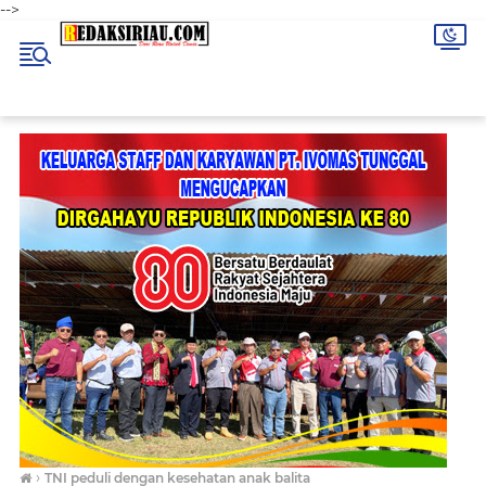
-->
›
TNI peduli dengan kesehatan anak balita