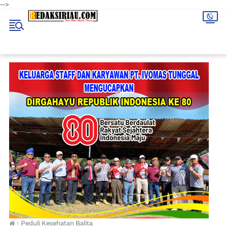
-->
›
Peduli Kesehatan Balita