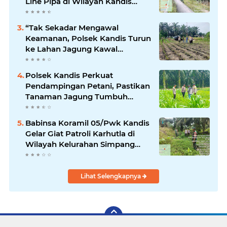
Line Pipa di Wilayah Kandis
Kandis
“Tak Sekadar Mengawal
Keamanan, Polsek Kandis Turun
ke Lahan Jagung Kawal
Ketahanan Pangan
Polsek Kandis Perkuat
Pendampingan Petani, Pastikan
Tanaman Jagung Tumbuh
Optimal Dukung Swasembada
Pangan Nasional
Babinsa Koramil 05/Pwk Kandis
Gelar Giat Patroli Karhutla di
Wilayah Kelurahan Simpang
Belutu
Lihat Selengkapnya