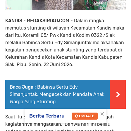
KANDIS - REDAKSIRIAU.COM -
Dalam rangka
memutus stunting di wilayah Kecamatan Kandis maka
dari itu, Koramil 05/ Pwk Kandis Kodim 0322 /Siak
melalui Babinsa Sertu Edy Simanjuntak melaksanakan
kegiatan pengecekan anak stunting yang terdapat di
Kelurahan Kandis Kota Kecamatan Kandis Kabupaten
Siak, Riau. Senin, 22 Juni 2026.
Baca Juga :
Babinsa Sertu Edy
Simanjuntak, Mengecek dan Mendata Anak
Warga Yang Stunting
×
Berita Terbaru
UPDATE
Saat itu Babinsa Sertu Edy Simanjuntak ditengah
kegiatannya mengatakan," Bahwa hari ini beliau