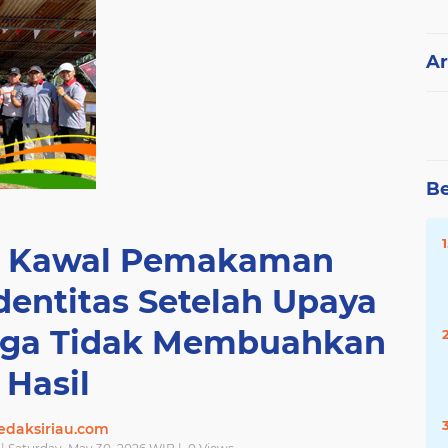
Ar
Be
s Kawal Pemakaman
dentitas Setelah Upaya
rga Tidak Membuahkan
Hasil
edaksiriau.com