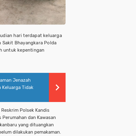
mudian hari terdapat keluarga
 Sakit Bhayangkara Polda
h untuk kepentingan
kaman Jenazah
n Keluarga Tidak
t Reskrim Polsek Kandis
as Perumahan dan Kawasan
ekanbaru yang dituangkan
ebelum dilakukan pemakaman.