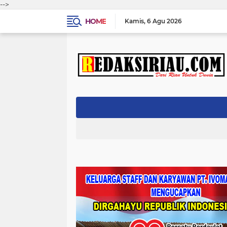
-->
HOME
Kamis
6 Agu 2026