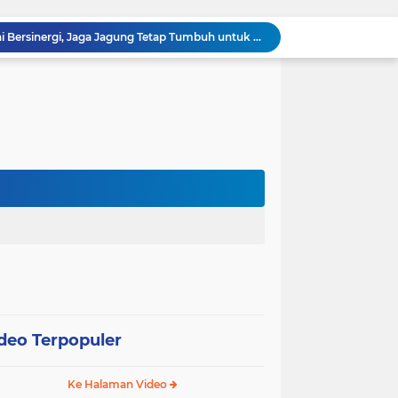
Polsek Kandis dan Petani Bersinergi, Jaga Jagung Tetap Tumbuh untuk Ketahanan Pangan
awan Melakukan Pendampingan Vaksinasi PMK
Babinsa Kelurahan Kandis Kota Berpatroli Karhutla Bersama Warga Tempatan
Polisi dan Petani di Kandis Kawal Jagung 12 Hektare, Ikhtiar Menjaga Ketahanan Pangan
“Tak Sekadar Mengawal Keamanan, Polsek Kandis Turun ke Lahan Jagung Kawal Ketahanan Pangan
Babinsa Sertu Suriyadi Mengecek dan Mendata Anak Warga Yang Stunting di Wilayah Binaannya
Dua Personel Babinsa Kandis Melakukan Patroli Pengamanan dan Komsos Tentang SKK Migas
Polisi Masuk Ladang! Polsek Kandis Rawat Jagung, Jaga Asa Swasembada Pangan
omo Gelar Giat Kampung Pancasila
oli Karhutla di Wilayah Kampung Sam Sam
deo Terpopuler
Ke Halaman Video