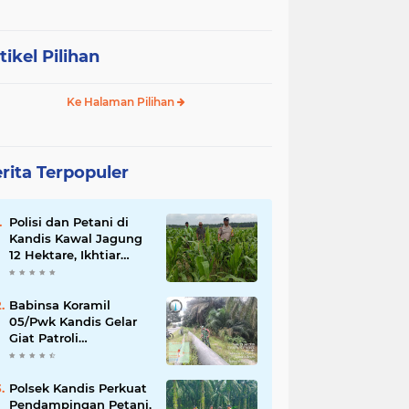
tikel Pilihan
Ke Halaman Pilihan
rita Terpopuler
Polisi dan Petani di
Kandis Kawal Jagung
12 Hektare, Ikhtiar
Menjaga Ketahanan
Pangan
Babinsa Koramil
05/Pwk Kandis Gelar
Giat Patroli
Pengamanan Line
Pipa di Wilayah
Kandis Kandis
Polsek Kandis Perkuat
Pendampingan Petani,