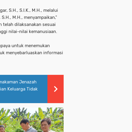
, S.H., S.I.K., M.H., melalui
 S.H., M.H., menyampaikan,"
 telah dilaksanakan sesuai
gi nilai-nilai kemanusiaan.
i upaya untuk menemukan
suk menyebarluaskan informasi
emakaman Jenazah
ian Keluarga Tidak