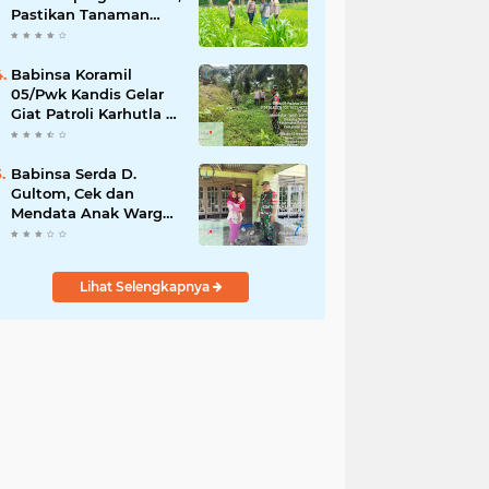
Pastikan Tanaman
Jagung Tumbuh
Optimal Dukung
Swasembada Pangan
Babinsa Koramil
Nasional
05/Pwk Kandis Gelar
Giat Patroli Karhutla di
Wilayah Kelurahan
Simpang Belutu
Babinsa Serda D.
Gultom, Cek dan
Mendata Anak Warga
Yang Stunting
Lihat Selengkapnya