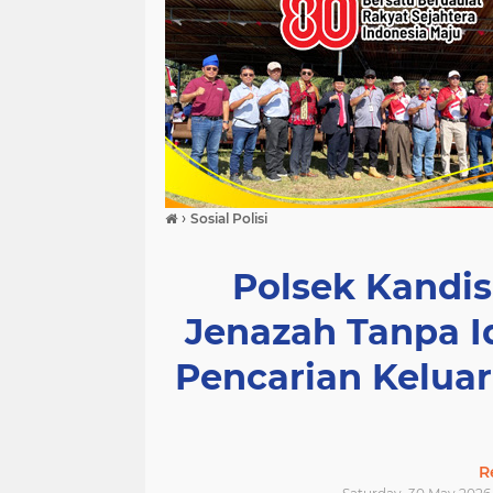
›
Sosial Polisi
Polsek Kandi
Jenazah Tanpa I
Pencarian Kelua
R