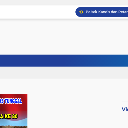
Babinsa Kopda Dedi Ir
Babinsa Sertu Ridho Ut
Babinsa Kandis Berpatr
Vi