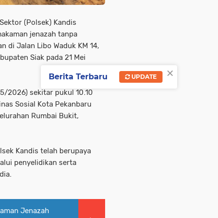
Sektor (Polsek) Kandis
makaman jenazah tanpa
an di Jalan Libo Waduk KM 14,
bupaten Siak pada 21 Mei
×
Berita Terbaru
UPDATE
/2026) sekitar pukul 10.10
as Sosial Kota Pekanbaru
elurahan Rumbai Bukit,
sek Kandis telah berupaya
alui penyelidikan serta
dia.
kaman Jenazah