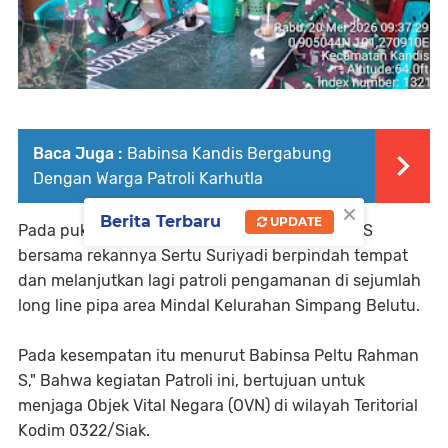
Baca Juga :
Babinsa Kandis Bergabung
Dengan Warga Patroli Karhutla
×
Berita Terbaru
UPDATE
Pada pukul 11 : 47 Wib, Babinsa Peltu Rahman S
bersama rekannya Sertu Suriyadi berpindah tempat
dan melanjutkan lagi patroli pengamanan di sejumlah
long line pipa area Mindal Kelurahan Simpang Belutu.
Pada kesempatan itu menurut Babinsa Peltu Rahman
S," Bahwa kegiatan Patroli ini, bertujuan untuk
menjaga Objek Vital Negara (OVN) di wilayah Teritorial
Kodim 0322/Siak.