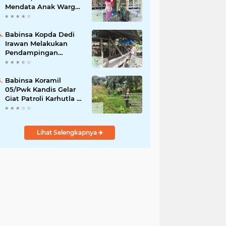
Mendata Anak Warga
Yang Stunting
Babinsa Kopda Dedi
Irawan Melakukan
Pendampingan
Vaksinasi PMK
Babinsa Koramil
05/Pwk Kandis Gelar
Giat Patroli Karhutla di
Wilayah Kelurahan
Simpang Belutu
Lihat Selengkapnya