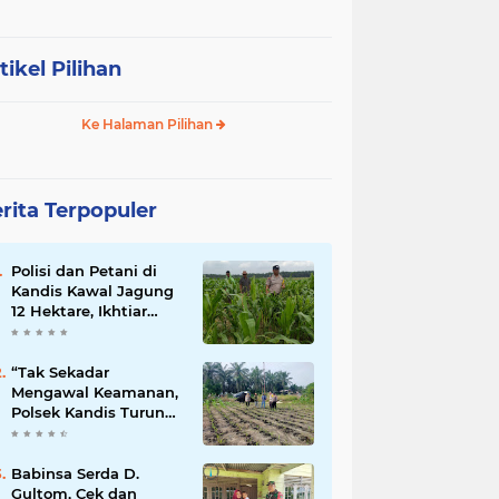
tikel Pilihan
Ke Halaman Pilihan
rita Terpopuler
Polisi dan Petani di
Kandis Kawal Jagung
12 Hektare, Ikhtiar
Menjaga Ketahanan
Pangan
“Tak Sekadar
Mengawal Keamanan,
Polsek Kandis Turun
ke Lahan Jagung
Kawal Ketahanan
Pangan
Babinsa Serda D.
Gultom, Cek dan