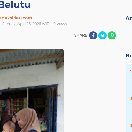
Belutu
Ar
edaksiriau.com
| Sunday, April 26, 2026 WIB |
0
Views
SHARE
Be