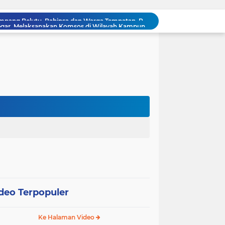
Babinsa Sertu Bosur Siregar, Melaksanakan Komsos di Wilayah Kampung Libo Jaya
Jagung Tumbuh, Harapan Menguat: Polsek Kandis Kawal Ketahanan Pangan dari Jambai Makmur
Babinsa Sertu Edy Simanjuntak Bergotong Royong Dalam Perbaikan Jalan Warga di Kampung Kandis
s Berpatroli Karhutla Dengan Warga Tempatan
12 Hektare Jagung Jadi Tumpuan, Polsek Kandis Bergerak Kawal Swasembada Pangan
Babinsa Koramil 05/ Pwk Kandis, Patroli Pengamanan Line Pipa PHR dan Komsos Tentang SKK Migas
hang Melakukan Pendampingan Vaksinasi PMK
“Tak Sekadar Mengawal Keamanan, Polsek Kandis Turun ke Lahan Jagung Kawal Ketahanan Pangan
Polisi Turun ke Tengah Kebun Jagung, Polsek Kandis Kawal 12 Hektare Tanaman untuk Dukung Swasembada Pangan
Di Wilayah Kelurahan Simpang Belutu, Babinsa dan Warga Tempatan, Patroli Karhutla
deo Terpopuler
Ke Halaman Video