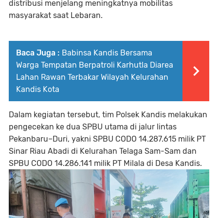
distribusi menjelang meningkatnya mobilitas
masyarakat saat Lebaran.
Baca Juga :
Babinsa Kandis Bersama
Warga Tempatan Berpatroli Karhutla Diarea
Lahan Rawan Terbakar Wilayah Kelurahan
Kandis Kota
Dalam kegiatan tersebut, tim Polsek Kandis melakukan
pengecekan ke dua SPBU utama di jalur lintas
Pekanbaru–Duri, yakni SPBU CODO 14.287.615 milik PT
Sinar Riau Abadi di Kelurahan Telaga Sam-Sam dan
SPBU CODO 14.286.141 milik PT Milala di Desa Kandis.