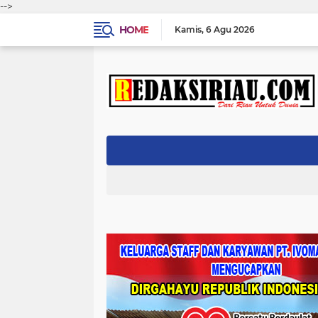
-->
HOME
Kamis
6 Agu 2026