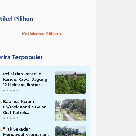
tikel Pilihan
Ke Halaman Pilihan
rita Terpopuler
Polisi dan Petani di
Kandis Kawal Jagung
12 Hektare, Ikhtiar
Menjaga Ketahanan
Pangan
Babinsa Koramil
05/Pwk Kandis Gelar
Giat Patroli
Pengamanan Line
Pipa di Wilayah
Kandis Kandis
“Tak Sekadar
Mengawal Keamanan,