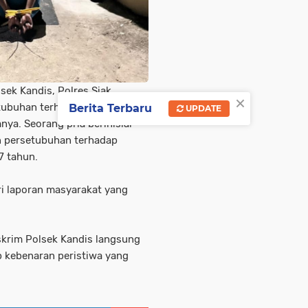
sek Kandis, Polres Siak,
×
tubuhan terhadap anak di
Berita Terbaru
UPDATE
ya. Seorang pria berinisial
n persetubuhan terhadap
7 tahun.
i laporan masyarakat yang
eskrim Polsek Kandis langsung
 kebenaran peristiwa yang