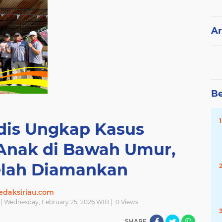
Ar
Be
dis Ungkap Kasus
Anak di Bawah Umur,
elah Diamankan
edaksiriau.com
| Wednesday, February 25, 2026 WIB |
0
Views
SHARE