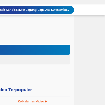
omo Gelar Giat Kampung Pancasila
oli Karhutla di Wilayah Kampung Sam Sam
Polsek Kandis dan Petani Bersinergi, Jaga Jagung Tetap Tumbuh untuk Ketahanan Pangan
awan Melakukan Pendampingan Vaksinasi PMK
Babinsa Kelurahan Kandis Kota Berpatroli Karhutla Bersama Warga Tempatan
Polisi dan Petani di Kandis Kawal Jagung 12 Hektare, Ikhtiar Menjaga Ketahanan Pangan
“Tak Sekadar Mengawal Keamanan, Polsek Kandis Turun ke Lahan Jagung Kawal Ketahanan Pangan
Babinsa Sertu Suriyadi Mengecek dan Mendata Anak Warga Yang Stunting di Wilayah Binaannya
Dua Personel Babinsa Kandis Melakukan Patroli Pengamanan dan Komsos Tentang SKK Migas
Polisi Masuk Ladang! Polsek Kandis Rawat Jagung, Jaga Asa Swasembada Pangan
deo Terpopuler
Ke Halaman Video