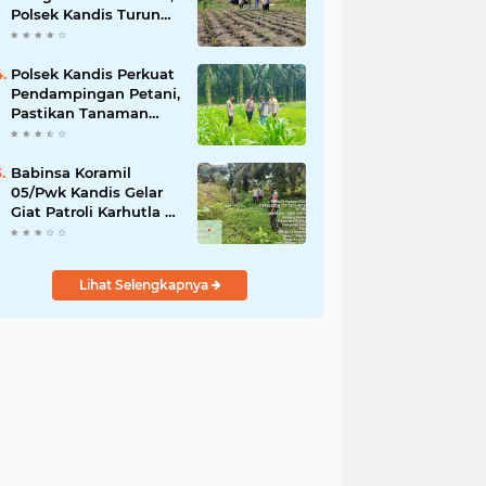
Polsek Kandis Turun
ke Lahan Jagung
Kawal Ketahanan
Pangan
Polsek Kandis Perkuat
Pendampingan Petani,
Pastikan Tanaman
Jagung Tumbuh
Optimal Dukung
Swasembada Pangan
Babinsa Koramil
Nasional
05/Pwk Kandis Gelar
Giat Patroli Karhutla di
Wilayah Kelurahan
Simpang Belutu
Lihat Selengkapnya