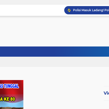
Babinsa Sertu Ridho Ut
Babinsa Kandis Berpatr
Babinsa Kopda Dedi Ir
Vi