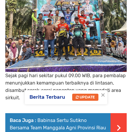
Sejak pagi hari sekitar pukul 09.00 WIB, para pembalap
menunjukkan kemampuan terbaiknya di lintasan,
disambut sorak-sorai penonton yang memadati area
×
Berita Terbaru
sirkuit.
UPDATE
Baca Juga :
Babinsa Sertu Sutikno
Bersama Team Manggala Agni Provinsi Riau