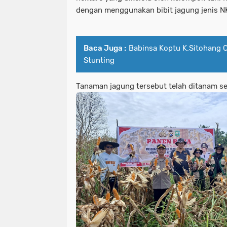
dengan menggunakan bibit jagung jenis N
Baca Juga :
Babinsa Koptu K.Sitohang 
Stunting
Tanaman jagung tersebut telah ditanam se