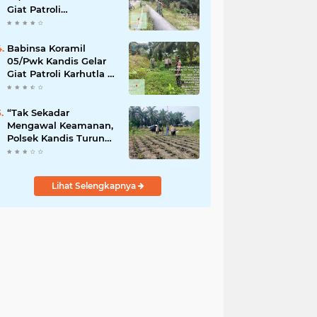
Giat Patroli
Pengamanan Line
Pipa di Wilayah
Kandis Kandis
Babinsa Koramil
05/Pwk Kandis Gelar
Giat Patroli Karhutla di
Wilayah Kelurahan
Simpang Belutu
“Tak Sekadar
Mengawal Keamanan,
Polsek Kandis Turun
ke Lahan Jagung
Kawal Ketahanan
Pangan
Lihat Selengkapnya