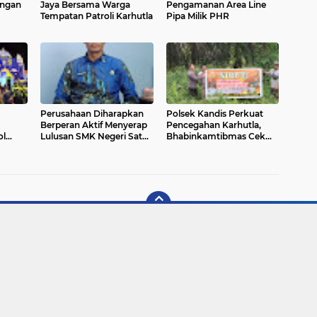
ngan
Jaya Bersama Warga
Pengamanan Area Line
Tempatan Patroli Karhutla
Pipa Milik PHR
Perusahaan Diharapkan
Polsek Kandis Perkuat
Berperan Aktif Menyerap
Pencegahan Karhutla,
ol
Lulusan SMK Negeri Satu
Bhabinkamtibmas Cek
kan
di Kecamatan Kandis
Embung dan Patroli
ptimal
Rawan Kebakaran