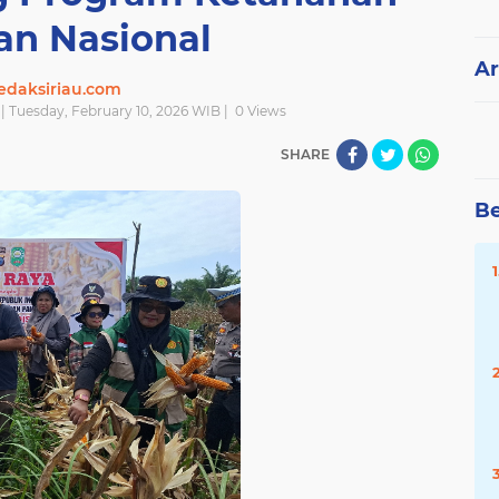
an Nasional
Ar
edaksiriau.com
| Tuesday, February 10, 2026 WIB |
0
Views
SHARE
Be