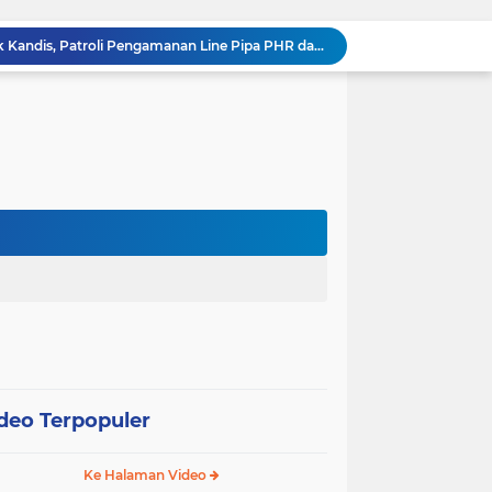
hang Melakukan Pendampingan Vaksinasi PMK
“Tak Sekadar Mengawal Keamanan, Polsek Kandis Turun ke Lahan Jagung Kawal Ketahanan Pangan
Babinsa Sertu Suriyadi Mengecek dan Mendata Anak Warga Yang Stunting di Wilayah Binaannya
Dua Personel Babinsa Kandis Melakukan Patroli Pengamanan dan Komsos Tentang SKK Migas
Polisi Masuk Ladang! Polsek Kandis Rawat Jagung, Jaga Asa Swasembada Pangan
omo Gelar Giat Kampung Pancasila
oli Karhutla di Wilayah Kampung Sam Sam
Polsek Kandis dan Petani Bersinergi, Jaga Jagung Tetap Tumbuh untuk Ketahanan Pangan
12 Hektare Jagung Jadi Tumpuan, Polsek Kandis Bergerak Kawal Swasembada Pangan
Babinsa Koramil 05/ Pwk Kandis, Patroli Pengamanan Line Pipa PHR dan Komsos Tentang SKK Migas
deo Terpopuler
Ke Halaman Video