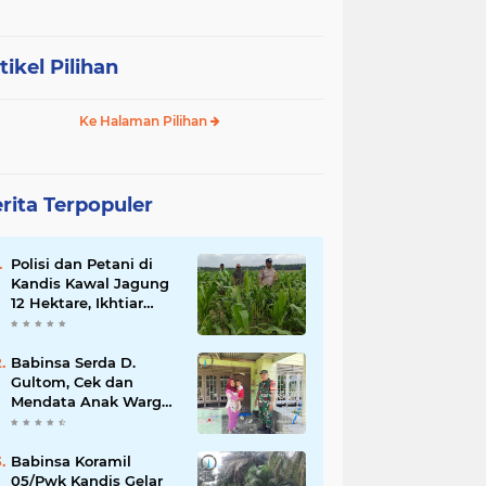
tikel Pilihan
Ke Halaman Pilihan
rita Terpopuler
Polisi dan Petani di
Kandis Kawal Jagung
12 Hektare, Ikhtiar
Menjaga Ketahanan
Pangan
Babinsa Serda D.
Gultom, Cek dan
Mendata Anak Warga
Yang Stunting
Babinsa Koramil
05/Pwk Kandis Gelar