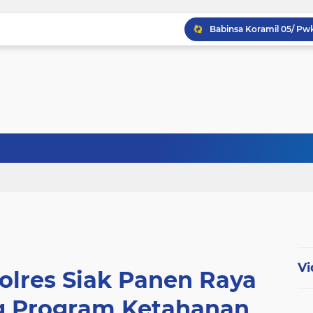
Babinsa Koptu K. Sito
Babinsa Sertu Ridho Ut
Babinsa Kandis Berpatr
Vi
olres Siak Panen Raya
 Program Ketahanan