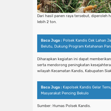
Dari hasil panen raya tersebut, diperoleh 
lebih 2 ton.
Baca Juga :
Polsek Kandis Cek Lahan Ja
Belutu, Dukung Program Ketahanan Pan
Diharapkan kegiatan ini dapat memberikan
serta mendorong peningkatan kesejahtera
wilayah Kecamatan Kandis, Kabupaten Siak
Baca Juga :
Kapolsek Kandis Gelar Te
Masyarakat Pencing Bekulo
Sumber: Humas Polsek Kandis.