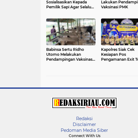
Sosialisasikan Kepada
Lakukan Pendampi
Pemilik Sapi Agar Selalu
Vaksinasi PMK
Jaga Kebersihan Kandang
Babinsa Sertu Ridho
Kapolres Siak Cek
Utomo Melakukan
Kesiapan Pos
Pendampingan Vaksinasi
Pengamanan Exit T
PMK di Wilayah Kampung
Kandis Utara, Pasti
Belutu
Pelayanan Mudik O
Redaksi
Disclaimer
Pedoman Media Siber
Connect With Us