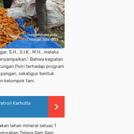
, S.H., S.I.K., M.H., melalui
enyampaikan," Bahwa kegiatan
kungan Polri terhadap program
pangan, sekaligus bentuk
an kelompok tani.
troli Karhutla
kan lahan mineral seluas 1
 Kelurahan Telaga Sam Sam