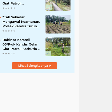
Giat Patroli
Pengamanan Line
Pipa di Wilayah
Kandis Kandis
“Tak Sekadar
Mengawal Keamanan,
Polsek Kandis Turun
ke Lahan Jagung
Kawal Ketahanan
Pangan
Babinsa Koramil
05/Pwk Kandis Gelar
Giat Patroli Karhutla di
Wilayah Kelurahan
Simpang Belutu
Lihat Selengkapnya