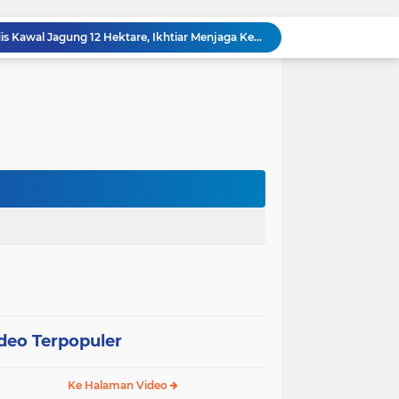
“Tak Sekadar Mengawal Keamanan, Polsek Kandis Turun ke Lahan Jagung Kawal Ketahanan Pangan
Babinsa Sertu Suriyadi Mengecek dan Mendata Anak Warga Yang Stunting di Wilayah Binaannya
Dua Personel Babinsa Kandis Melakukan Patroli Pengamanan dan Komsos Tentang SKK Migas
Polisi Masuk Ladang! Polsek Kandis Rawat Jagung, Jaga Asa Swasembada Pangan
omo Gelar Giat Kampung Pancasila
oli Karhutla di Wilayah Kampung Sam Sam
Polsek Kandis dan Petani Bersinergi, Jaga Jagung Tetap Tumbuh untuk Ketahanan Pangan
awan Melakukan Pendampingan Vaksinasi PMK
Babinsa Kelurahan Kandis Kota Berpatroli Karhutla Bersama Warga Tempatan
Polisi dan Petani di Kandis Kawal Jagung 12 Hektare, Ikhtiar Menjaga Ketahanan Pangan
deo Terpopuler
Ke Halaman Video