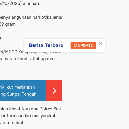
/10/2025) dini hari.
enyalahgunaan narkotika jenis
59 gram.
s
×
Berita Terbaru
UPDATE
PGN/MPCC Kampung Bali, Dusun
camatan Kandis, Kabupaten
19 Ikut Meriahkan
ung Sungai Tengah
oleh Kasat Narkoba Polres Siak
 informasi dari masyarakat
an tersebut.