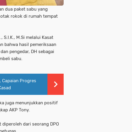
an dua paket sabu yang
kotak rokok di rumah tempat
 S.I.K., M.Si melalui Kasat
an bahwa hasil pemeriksaan
 dan pengedar, DH sebagai
mbeli sabu.
 Capaian Progres
Kasad
ka juga menunjukkan positif
kap AKP Tony.
t diperoleh dari seorang DPO
 petugas.