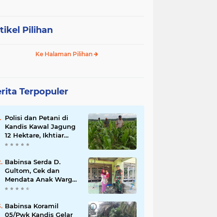
tikel Pilihan
Ke Halaman Pilihan
rita Terpopuler
Polisi dan Petani di
Kandis Kawal Jagung
12 Hektare, Ikhtiar
Menjaga Ketahanan
Pangan
Babinsa Serda D.
Gultom, Cek dan
Mendata Anak Warga
Yang Stunting
Babinsa Koramil
05/Pwk Kandis Gelar