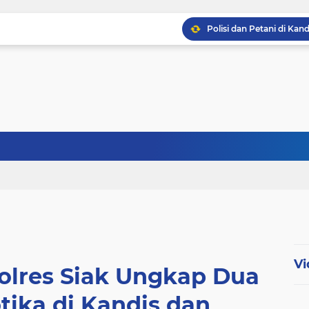
Babinsa Sertu Ridho Ut
Babinsa Kandis Berpatr
Babinsa Kopda Dedi Ir
Vi
olres Siak Ungkap Dua
tika di Kandis dan