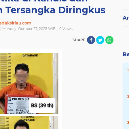
m Tersangka Diringkus
Ar
edaksiriau.com
| Monday, October 27, 2025 WIB |
0
Views
SHARE
Be