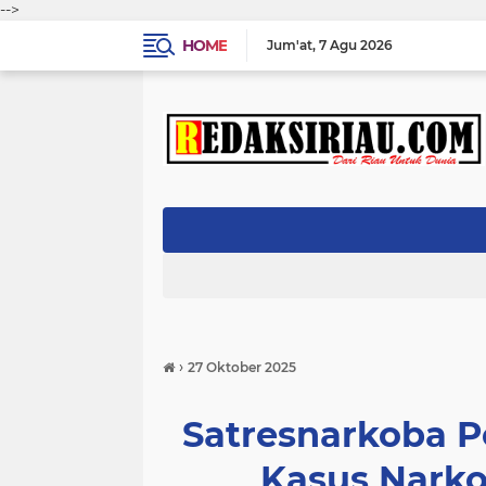
-->
HOME
Jum'at
7 Agu 2026
›
27 Oktober 2025
Satresnarkoba P
Kasus Narko