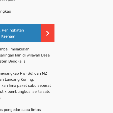
angkap
, Peningkatan
ri Keenam
embali melakukan
ringan lain di wilayah Desa
aten Bengkalis.
l menangkap PW (36) dan MZ
lan Lancang Kuning.
nkan lima paket sabu seberat
lastik pembungkus, serta satu
i.
s pengedar sabu lintas