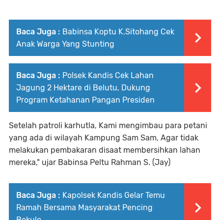
Baca Juga :
Babinsa Koptu K.Sitohang Cek
Anak Warga Yang Stunting
Baca Juga :
Polsek Kandis Cek Lahan
Jagung 2 Hektare di Belutu, Dukung
Program Ketahanan Pangan Presiden
Setelah patroli karhutla, Kami mengimbau para petani
yang ada di wilayah Kampung Sam Sam, Agar tidak
melakukan pembakaran disaat membersihkan lahan
mereka," ujar Babinsa Peltu Rahman S. (Jay)
Baca Juga :
Kapolsek Kandis Gelar Temu
Ramah Bersama Masyarakat Pencing
Bekulo