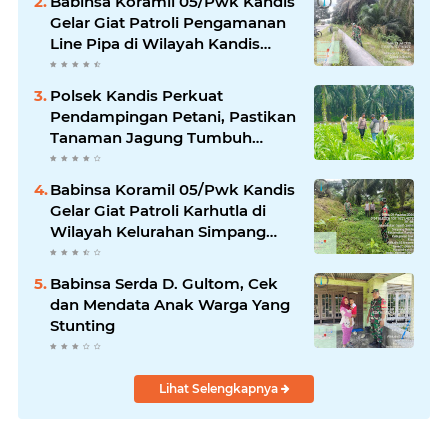
Babinsa Koramil 05/Pwk Kandis
Gelar Giat Patroli Pengamanan
Line Pipa di Wilayah Kandis
Kandis
Polsek Kandis Perkuat
Pendampingan Petani, Pastikan
Tanaman Jagung Tumbuh
Optimal Dukung Swasembada
Pangan Nasional
Babinsa Koramil 05/Pwk Kandis
Gelar Giat Patroli Karhutla di
Wilayah Kelurahan Simpang
Belutu
Babinsa Serda D. Gultom, Cek
dan Mendata Anak Warga Yang
Stunting
Lihat Selengkapnya