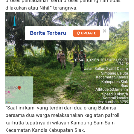
proses pemadaman serta proses pendinginan tidak
dilakukan atau Nihil," terangnya.
×
Berita Terbaru
UPDATE
"Saat ini kami yang terdiri dari dua orang Babinsa
bersama dua warga melaksanakan kegiatan patroli
karhutla tepatnya di wilayah Kampung Sam Sam
Kecamatan Kandis Kabupaten Siak.