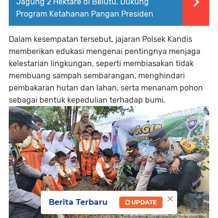
Jagung 2 Hektare di Belutu, Dukung
Program Ketahanan Pangan Presiden
Dalam kesempatan tersebut, jajaran Polsek Kandis
memberikan edukasi mengenai pentingnya menjaga
kelestarian lingkungan, seperti membiasakan tidak
membuang sampah sembarangan, menghindari
pembakaran hutan dan lahan, serta menanam pohon
sebagai bentuk kepedulian terhadap bumi.
×
Berita Terbaru
UPDATE