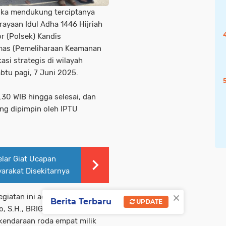
gka mendukung terciptanya
ayaan Idul Adha 1446 Hijriah
or (Polsek) Kandis
bmas (Pemeliharaan Keamanan
asi strategis di wilayah
tu pagi, 7 Juni 2025.
.30 WIB hingga selesai, dan
ang dipimpin oleh IPTU
lar Giat Ucapan
arakat Disekitarnya
×
egiatan ini adalah AIPDA
Berita Terbaru
UPDATE
 S.H., BRIGADIR Wirsen, S.H.,
 kendaraan roda empat milik