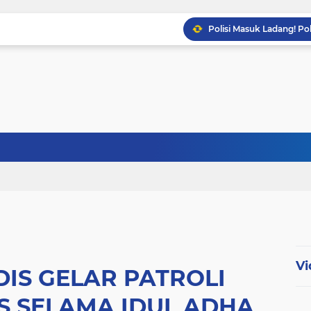
Babinsa Sertu Ridho Ut
Babinsa Kandis Berpatr
Babinsa Koptu K. Sito
Vi
IS GELAR PATROLI
 SELAMA IDUL ADHA