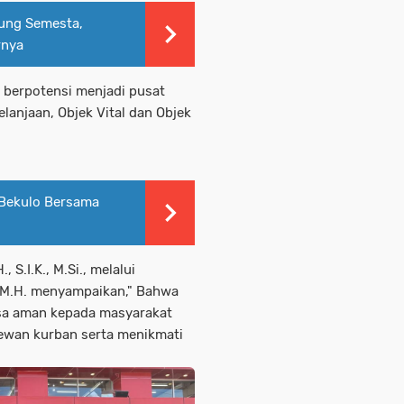
ung Semesta,
rnya
g berpotensi menjadi pusat
lanjaan, Objek Vital dan Objek
Bekulo Bersama
 S.I.K., M.Si., melalui
 M.H. menyampaikan," Bahwa
asa aman kepada masyarakat
wan kurban serta menikmati