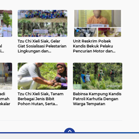
‎Tzu Chi Xieli Siak, Gelar
Unit Reskrim Polsek
l
Giat Sosialisasi Pelestarian
Kandis Bekuk Pelaku
i
Lingkungan dan
Pencurian Motor dan
Penghijauan
Tabung Gas di Kampung
Jambai Makmur
adi
Tzu Chi Xieli Siak, Tanam
Babinsa Kampung Kandis
Rumah
Berbagai Jenis Bibit
Patroli Karhutla Dengan
kalar
Pohon Hutan, Serta
Warga Tempatan
Sosialisasi Pelestarian
Lingkungan dan
Penghijauan