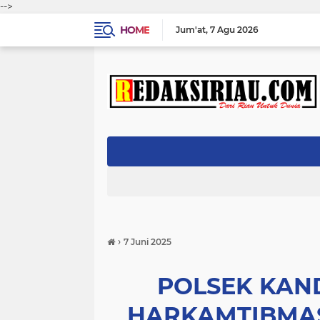
-->
HOME
Jum'at
7 Agu 2026
›
7 Juni 2025
POLSEK KAND
HARKAMTIBMAS