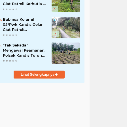
Giat Patroli Karhutla di
Wilayah Kelurahan
Simpang Belutu
Babinsa Koramil
05/Pwk Kandis Gelar
Giat Patroli
Pengamanan Line
Pipa di Wilayah
Kandis Kandis
“Tak Sekadar
Mengawal Keamanan,
Polsek Kandis Turun
ke Lahan Jagung
Kawal Ketahanan
Pangan
Lihat Selengkapnya