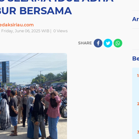
BUR BERSAMA
Ar
edaksiriau.com
| Friday, June 06, 2025 WIB |
0
Views
SHARE
Be