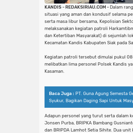
KANDIS - REDAKSIRIAU.COM -
Dalam ran
situasi yang aman dan kondusif selama per
serta masa libur bersama, Kepolisian Sekt
melaksanakan kegiatan patroli Harkamti
dan Ketertiban Masyarakat) di sejumlah lok
Kecamatan Kandis Kabupaten Siak pada Sab
Kegiatan patroli tersebut dimulai pukul 08
melibatkan lima personel Polsek Kandis y
Kasaman.
Baca Juga :
PT. Guna Agung Semesta Ge
Syukur, Bagikan Daging Sapi Untuk Masy
Adapun personel yang turut serta dalam k
Jonsen Purba, BRIPKA Bambang Gusnianto,
dan BRIPDA Lamhot Setia Sihite. Dua unit