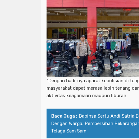
“Dengan hadirnya aparat kepolisian di te
masyarakat dapat merasa lebih tenang d
aktivitas keagamaan maupun liburan.
Baca Juga :
Babinsa Sertu Andi Satria
Dengan Warga, Pembersihan Pekarangan
Telaga Sam Sam