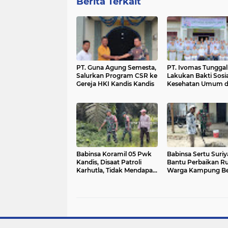
Berita Terkait
PT. Guna Agung Semesta,
‎PT. Ivomas Tunggal
Salurkan Program CSR ke
Lakukan Bakti Sosia
Gereja HKI Kandis Kandis
Kesehatan Umum d
Kampung Jambai
Makmur
Babinsa Koramil 05 Pwk
Babinsa Sertu Suriy
Kandis, Disaat Patroli
Bantu Perbaikan 
Karhutla, Tidak Mendapati
Warga Kampung Be
Titik Asap dan Api