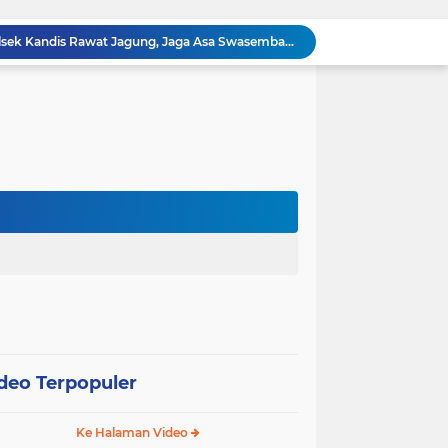
Polisi Masuk Ladang! Polsek Kandis Rawat Jagung, Jaga Asa Swasembada Pangan
omo Gelar Giat Kampung Pancasila
oli Karhutla di Wilayah Kampung Sam Sam
Polsek Kandis dan Petani Bersinergi, Jaga Jagung Tetap Tumbuh untuk Ketahanan Pangan
12 Hektare Jagung Jadi Tumpuan, Polsek Kandis Bergerak Kawal Swasembada Pangan
Babinsa Koramil 05/ Pwk Kandis, Patroli Pengamanan Line Pipa PHR dan Komsos Tentang SKK Migas
hang Melakukan Pendampingan Vaksinasi PMK
“Tak Sekadar Mengawal Keamanan, Polsek Kandis Turun ke Lahan Jagung Kawal Ketahanan Pangan
Babinsa Sertu Suriyadi Mengecek dan Mendata Anak Warga Yang Stunting di Wilayah Binaannya
Dua Personel Babinsa Kandis Melakukan Patroli Pengamanan dan Komsos Tentang SKK Migas
deo Terpopuler
Ke Halaman Video