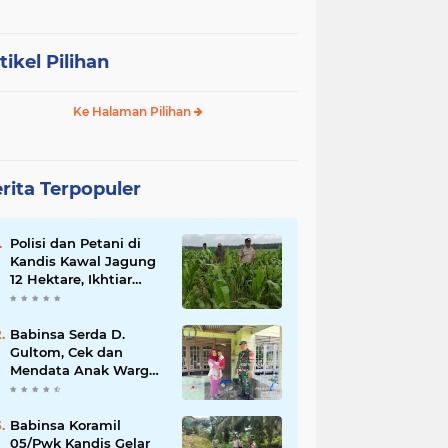
tikel Pilihan
Ke Halaman Pilihan
rita Terpopuler
Polisi dan Petani di
Kandis Kawal Jagung
12 Hektare, Ikhtiar
Menjaga Ketahanan
Pangan
Babinsa Serda D.
Gultom, Cek dan
Mendata Anak Warga
Yang Stunting
Babinsa Koramil
05/Pwk Kandis Gelar