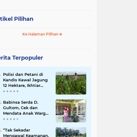
tikel Pilihan
Ke Halaman Pilihan
rita Terpopuler
Polisi dan Petani di
Kandis Kawal Jagung
12 Hektare, Ikhtiar
Menjaga Ketahanan
Pangan
Babinsa Serda D.
Gultom, Cek dan
Mendata Anak Warga
Yang Stunting
“Tak Sekadar
Mengawal Keamanan,