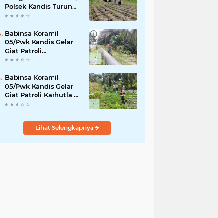
Polsek Kandis Turun
ke Lahan Jagung
Kawal Ketahanan
Pangan
Babinsa Koramil
05/Pwk Kandis Gelar
Giat Patroli
Pengamanan Line
Pipa di Wilayah
Kandis Kandis
Babinsa Koramil
05/Pwk Kandis Gelar
Giat Patroli Karhutla di
Wilayah Kelurahan
Simpang Belutu
Lihat Selengkapnya