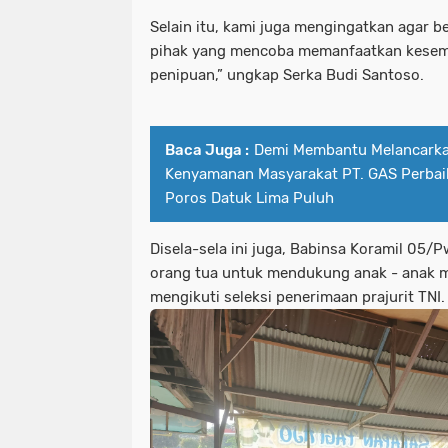
Selain itu, kami juga mengingatkan agar be
pihak yang mencoba memanfaatkan kesemp
penipuan,” ungkap Serka Budi Santoso.
Baca Juga :
Demi Membantu Melancark
Kenyamanan Masyarakat PT. GAS Perbaik
Poros Datuk Lima Puluh
Disela-sela ini juga, Babinsa Koramil 05
orang tua untuk mendukung anak - anak 
mengikuti seleksi penerimaan prajurit TNI.