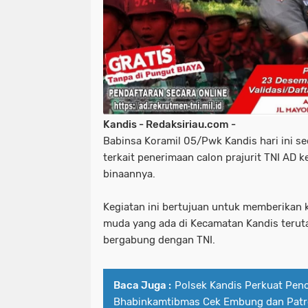
Kandis - Redaksiriau.com -
Babinsa Koramil 05/Pwk Kandis hari ini s
terkait penerimaan calon prajurit TNI AD 
binaannya.
Kegiatan ini bertujuan untuk memberikan 
muda yang ada di Kecamatan Kandis terut
bergabung dengan TNI.
Baca Juga :
Polsek Kandis Perkuat Pen
Bhabinkamtibmas Cek Embung dan Patr