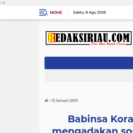
-->
HOME
Sabtu
8 Agu 2026
›
13 Januari 2015
Babinsa Kor
mengadakan sos