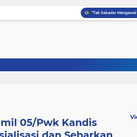
Babinsa Kampung Kandi
Babinsa Koptu K. Sito
Vi
amil 05/Pwk Kandis
ialisasi dan Sebarkan