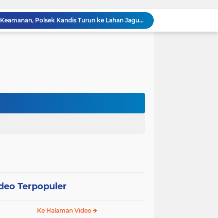
Babinsa Sertu Suriyadi Mengecek dan Mendata Anak Warga Yang Stunting di Wilayah Binaannya
Dua Personel Babinsa Kandis Melakukan Patroli Pengamanan dan Komsos Tentang SKK Migas
Polisi Masuk Ladang! Polsek Kandis Rawat Jagung, Jaga Asa Swasembada Pangan
Jagung Tumbuh, Harapan Menguat: Polsek Kandis Kawal Ketahanan Pangan dari Jambai Makmur
Babinsa Sertu Edy Simanjuntak Bergotong Royong Dalam Perbaikan Jalan Warga di Kampung Kandis
s Berpatroli Karhutla Dengan Warga Tempatan
12 Hektare Jagung Jadi Tumpuan, Polsek Kandis Bergerak Kawal Swasembada Pangan
Babinsa Koramil 05/ Pwk Kandis, Patroli Pengamanan Line Pipa PHR dan Komsos Tentang SKK Migas
hang Melakukan Pendampingan Vaksinasi PMK
“Tak Sekadar Mengawal Keamanan, Polsek Kandis Turun ke Lahan Jagung Kawal Ketahanan Pangan
deo Terpopuler
Ke Halaman Video