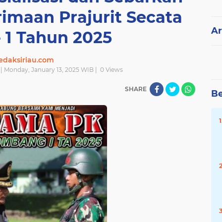
imaan Prajurit Secata
Ar
- 1 Tahun 2025
edaksiriau.com
| Monday, January 13, 2025 WIB |
0
Views
SHARE
Be