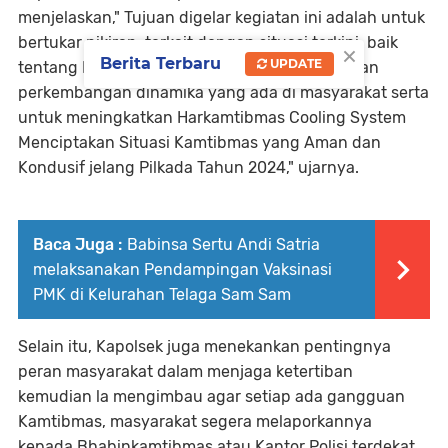
menjelaskan," Tujuan digelar kegiatan ini adalah untuk
bertukar pikiran, terkait dengan situasi terkini, baik
×
Berita Terbaru
UPDATE
tentang Kamtibmas, masalah Sosial, Hukum dan
perkembangan dinamika yang ada di masyarakat serta
untuk meningkatkan Harkamtibmas Cooling System
Menciptakan Situasi Kamtibmas yang Aman dan
Kondusif jelang Pilkada Tahun 2024," ujarnya.
Baca Juga :
Babinsa Sertu Andi Satria
melaksanakan Pendampingan Vaksinasi
PMK di Kelurahan Telaga Sam Sam
Selain itu, Kapolsek juga menekankan pentingnya
peran masyarakat dalam menjaga ketertiban
kemudian la mengimbau agar setiap ada gangguan
Kamtibmas, masyarakat segera melaporkannya
kepada Bhabinkamtibmas atau Kantor Polisi terdekat.