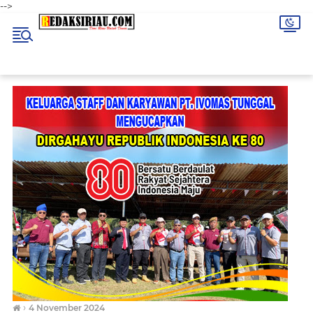
-->
›
4 November 2024