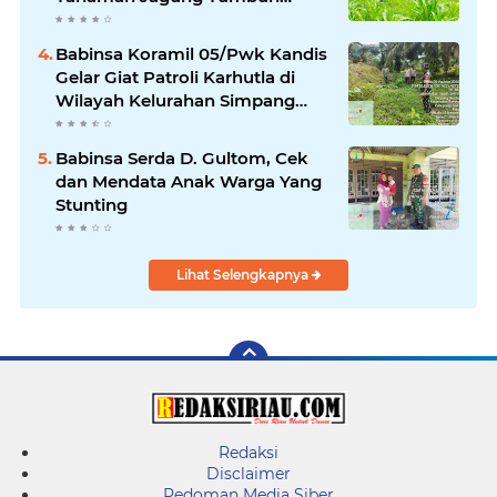
Optimal Dukung Swasembada
Pangan Nasional
Babinsa Koramil 05/Pwk Kandis
Gelar Giat Patroli Karhutla di
Wilayah Kelurahan Simpang
Belutu
Babinsa Serda D. Gultom, Cek
dan Mendata Anak Warga Yang
Stunting
Lihat Selengkapnya
Redaksi
Disclaimer
Pedoman Media Siber