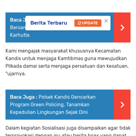
×
Baca Juga :
Babinsa Kampung Libo Jaya
Berita Terbaru
UPDATE
Bersama Warga Tempatan Berpatroli
Karhutla
Kami mengajak masyarakat khususnya Kecamatan
Kandis untuk menjaga Kamtibmas guna mewujudkan
Pilkada damai serta menjaga persatuan dan kesatuan,
"ujarnya.
Baca Juga :
Polsek Kandis Gencarkan
Program Green Policing, Tanamkan
Kepedulian Lingkungan Sejak Dini
Dalam kegiatan Sosialisasi juga disampaikan agar tidak
terprovokasi dengan isu atau berita hoax yang dapat