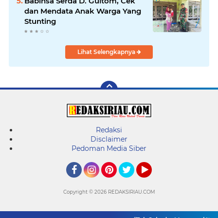
Babinsa Serda D. Gultom, Cek
dan Mendata Anak Warga Yang
Stunting
Lihat Selengkapnya
Redaksi
Disclaimer
Pedoman Media Siber
Facebook
Instagram
Pinterest
Twitter
YouTube
Copyright ©
2026 REDAKSIRIAU.COM