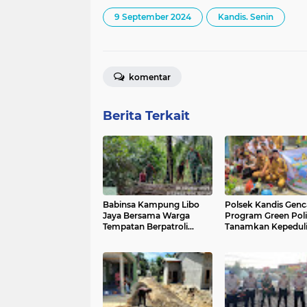
9 September 2024
Kandis. Senin
komentar
Berita Terkait
Babinsa Kampung Libo
Polsek Kandis Gen
Jaya Bersama Warga
Program Green Poli
Tempatan Berpatroli
Tanamkan Kepedul
Karhutla
Lingkungan Sejak D