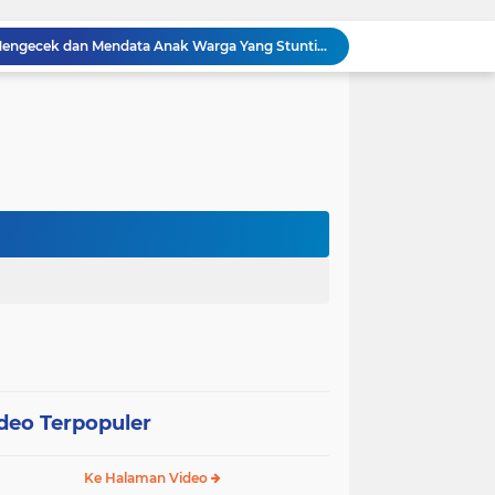
Babinsa Sertu Suriyadi Mengecek dan Mendata Anak Warga Yang Stunting di Wilayah Binaannya
Dua Personel Babinsa Kandis Melakukan Patroli Pengamanan dan Komsos Tentang SKK Migas
Polisi Masuk Ladang! Polsek Kandis Rawat Jagung, Jaga Asa Swasembada Pangan
omo Gelar Giat Kampung Pancasila
oli Karhutla di Wilayah Kampung Sam Sam
Polsek Kandis dan Petani Bersinergi, Jaga Jagung Tetap Tumbuh untuk Ketahanan Pangan
awan Melakukan Pendampingan Vaksinasi PMK
Babinsa Kelurahan Kandis Kota Berpatroli Karhutla Bersama Warga Tempatan
Polisi dan Petani di Kandis Kawal Jagung 12 Hektare, Ikhtiar Menjaga Ketahanan Pangan
“Tak Sekadar Mengawal Keamanan, Polsek Kandis Turun ke Lahan Jagung Kawal Ketahanan Pangan
deo Terpopuler
Ke Halaman Video