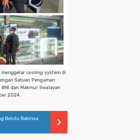
 menggelar cooling system di
n dengan Satuan Pengaman
k BNI dan Makmur Swalayan
ber 2024.
ng Belutu Babinsa