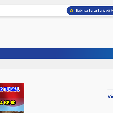
Babinsa Sertu Ridho Ut
Babinsa Kandis Berpatr
Babinsa Kopda Dedi Ir
Vi