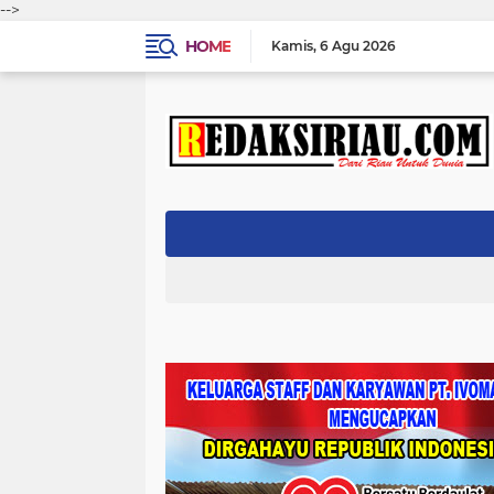
-->
HOME
Kamis
6 Agu 2026