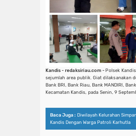
Kandis - redaksiriau.com -
Polsek Kandis
sejumlah area publik. Giat dilaksanaka
Bank BRI, Bank Riau, Bank MANDIRI, Ban
Kecamatan Kandis, pada Senin, 9 Septem
Baca Juga :
Diwilayah Kelurahan Simpa
Kandis Dengan Warga Patroli Karhutla