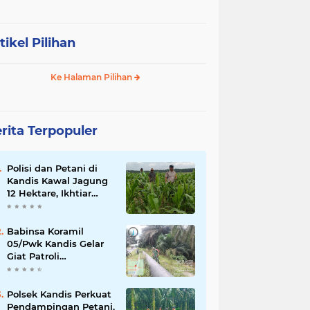
tikel Pilihan
Ke Halaman Pilihan
rita Terpopuler
Polisi dan Petani di
Kandis Kawal Jagung
12 Hektare, Ikhtiar
Menjaga Ketahanan
Pangan
Babinsa Koramil
05/Pwk Kandis Gelar
Giat Patroli
Pengamanan Line
Pipa di Wilayah
Kandis Kandis
Polsek Kandis Perkuat
Pendampingan Petani,