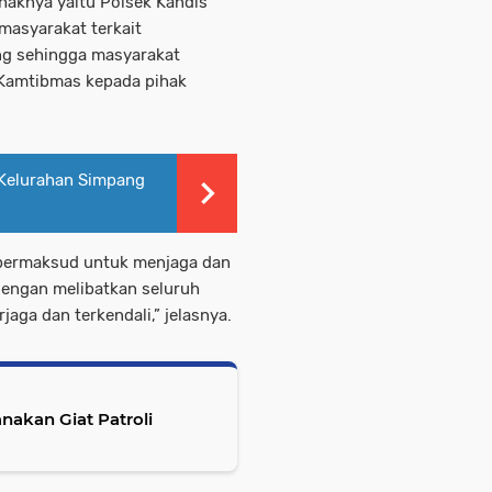
aknya yaitu Polsek Kandis
asyarakat terkait
g sehingga masyarakat
 Kamtibmas kepada pihak
i Kelurahan Simpang
h bermaksud untuk menjaga dan
engan melibatkan seluruh
ga dan terkendali,” jelasnya.
akan Giat Patroli