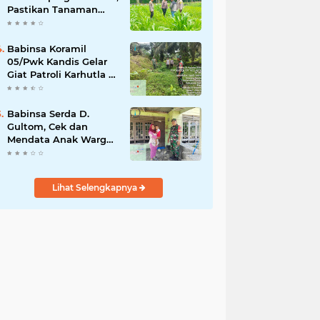
Pastikan Tanaman
Jagung Tumbuh
Optimal Dukung
Swasembada Pangan
Babinsa Koramil
Nasional
05/Pwk Kandis Gelar
Giat Patroli Karhutla di
Wilayah Kelurahan
Simpang Belutu
Babinsa Serda D.
Gultom, Cek dan
Mendata Anak Warga
Yang Stunting
Lihat Selengkapnya