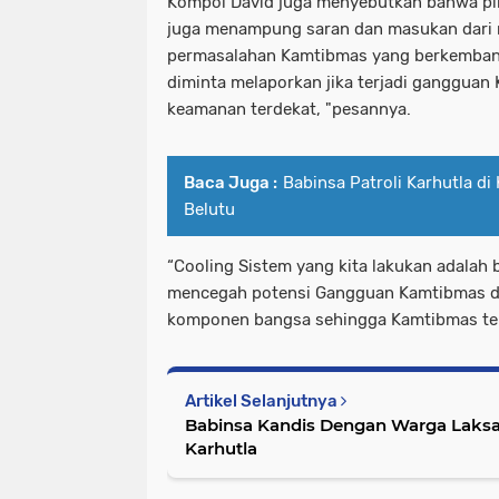
Kompol David juga menyebutkan bahwa pih
juga menampung saran dan masukan dari m
permasalahan Kamtibmas yang berkemban
diminta melaporkan jika terjadi gangguan
keamanan terdekat, "pesannya.
Baca Juga :
Babinsa Patroli Karhutla d
Belutu
“Cooling Sistem yang kita lakukan adala
mencegah potensi Gangguan Kamtibmas d
komponen bangsa sehingga Kamtibmas terja
Artikel Selanjutnya
Babinsa Kandis Dengan Warga Laksan
Karhutla