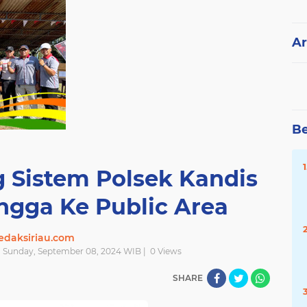
Ar
Be
g Sistem Polsek Kandis
gga Ke Public Area
edaksiriau.com
| Sunday, September 08, 2024 WIB |
0
Views
SHARE