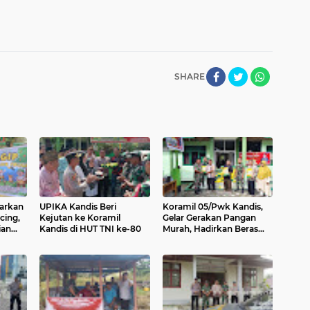
SHARE
carkan
UPIKA Kandis Beri
Koramil 05/Pwk Kandis,
cing,
Kejutan ke Koramil
Gelar Gerakan Pangan
ian
Kandis di HUT TNI ke-80
Murah, Hadirkan Beras
ini
Dengan Harga Terjangkau