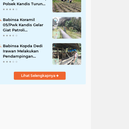
Polsek Kandis Turun
ke Lahan Jagung
Kawal Ketahanan
Pangan
Babinsa Koramil
05/Pwk Kandis Gelar
Giat Patroli
Pengamanan Line
Pipa di Wilayah
Kandis Kandis
Babinsa Kopda Dedi
Irawan Melakukan
Pendampingan
Vaksinasi PMK
Lihat Selengkapnya