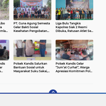
ibo
PT. Guna Agung Semesta
Liga Bulu Tangkis
la
Gelar Bakti Sosial
Kapolres Siak 2 Resmi
umlah
Kesehatan Pengobatan
Dibuka, Ratusan Atlet Se-
kar
Umum Gratis, Untuk
Riau Bertanding di GOR
Warga di Sekitarnya
Fantasi
ndis
Polsek Kandis Salurkan
Polsek Kandis Gelar
ar
Bantuan Sosial untuk
“Jum’at Curhat”, Warga
a
Masyarakat Suku Sakai,
Apresiasi Komitmen Polri
rban
Wujud Kepedulian dan
Jaga Keamanan dan
ah
Kehadiran Negara
Tertib Lalu Lintas