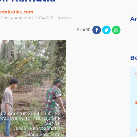
edaksiriau.com
| Friday, August 02, 2024 WIB |
0
Views
Ar
SHARE
Be