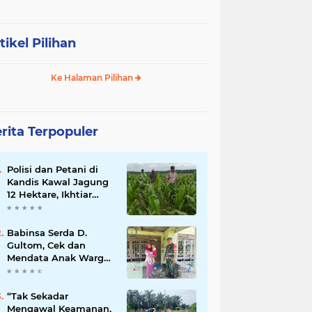
tikel Pilihan
Ke Halaman Pilihan
rita Terpopuler
Polisi dan Petani di
Kandis Kawal Jagung
12 Hektare, Ikhtiar
Menjaga Ketahanan
Pangan
Babinsa Serda D.
Gultom, Cek dan
Mendata Anak Warga
Yang Stunting
“Tak Sekadar
Mengawal Keamanan,