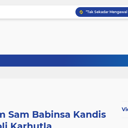
Babinsa Kampung Kandi
Babinsa Koptu K. Sito
Vi
 Sam Babinsa Kandis
li Karhutla