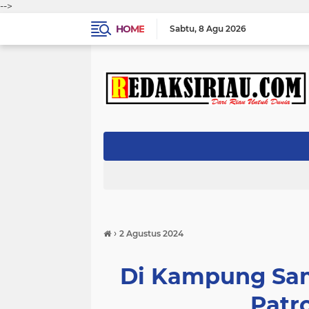
-->
HOME
Sabtu
8 Agu 2026
›
2 Agustus 2024
Di Kampung Sam
Patro