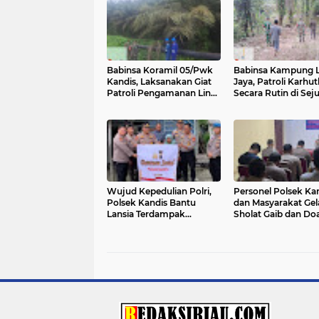
Babinsa Koramil 05/Pwk
Babinsa Kampung L
Kandis, Laksanakan Giat
Jaya, Patroli Karhut
Patroli Pengamanan Line
Secara Rutin di Sej
Pipa dan Komsos SKK
Lahan Rawan Terba
Migas
Wujud Kepedulian Polri,
Personel Polsek Ka
Polsek Kandis Bantu
dan Masyarakat Gel
Lansia Terdampak
Sholat Gaib dan Do
Longsor Akibat Hujan
Bersama untuk Ko
Berkepanjangan
Bencana di Sejuml
Daerah