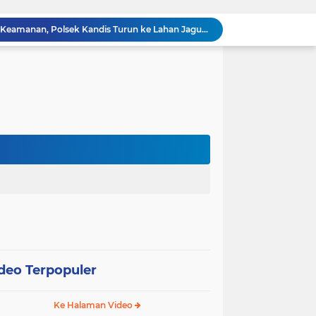
“Tak Sekadar Mengawal Keamanan, Polsek Kandis Turun ke Lahan Jagung Kawal Ketahanan Pangan
Babinsa Sertu Suriyadi Mengecek dan Mendata Anak Warga Yang Stunting di Wilayah Binaannya
Dua Personel Babinsa Kandis Melakukan Patroli Pengamanan dan Komsos Tentang SKK Migas
Polisi Masuk Ladang! Polsek Kandis Rawat Jagung, Jaga Asa Swasembada Pangan
Jagung Tumbuh, Harapan Menguat: Polsek Kandis Kawal Ketahanan Pangan dari Jambai Makmur
Babinsa Sertu Edy Simanjuntak Bergotong Royong Dalam Perbaikan Jalan Warga di Kampung Kandis
s Berpatroli Karhutla Dengan Warga Tempatan
12 Hektare Jagung Jadi Tumpuan, Polsek Kandis Bergerak Kawal Swasembada Pangan
Babinsa Koramil 05/ Pwk Kandis, Patroli Pengamanan Line Pipa PHR dan Komsos Tentang SKK Migas
hang Melakukan Pendampingan Vaksinasi PMK
deo Terpopuler
Ke Halaman Video