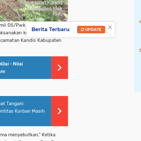
×
mil 05/Pwk Kandis yaitu
Berita Terbaru
UPDATE
aksanakan kegiatan patroli
ecamatan Kandis Kabupaten
lai - Nilai
Sam
pat Tangani
entitas Korban Masih
arma menyebutkan," Ketika