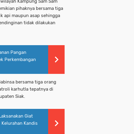
di wilayah Kampung Sam Sam
emikian pihaknya bersama tiga
ik api maupun asap sehingga
ndinginan tidak dilakukan
anan Pangan
 Cek Perkembangan
 Babinsa bersama tiga orang
roli karhutla tepatnya di
paten Siak.
Laksanakan Giat
 Kelurahan Kandis