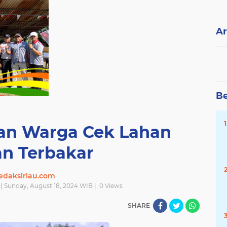
Ar
Be
an Warga Cek Lahan
n Terbakar
edaksiriau.com
| Sunday, August 18, 2024 WIB |
0
Views
SHARE