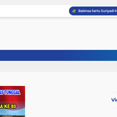
Babinsa Sertu Ridho Ut
Babinsa Kandis Berpatr
Babinsa Kopda Dedi Ir
Vi