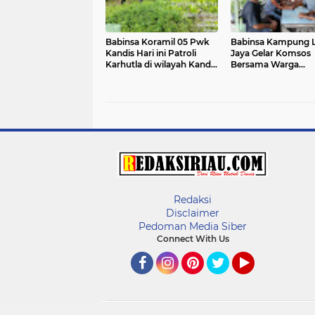
Babinsa Koramil 05 Pwk
Babinsa Kampung L
Kandis Hari ini Patroli
Jaya Gelar Komsos
Karhutla di wilayah Kandis
Bersama Warga
Kota
Binaannya
Redaksi
Disclaimer
Pedoman Media Siber
Connect With Us
Facebook
Instagram
Pinterest
Twitter
YouTube