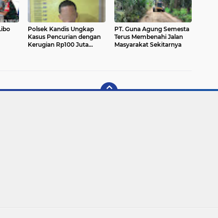
ibo
Polsek Kandis Ungkap
PT. Guna Agung Semesta
Kasus Pencurian dengan
Terus Membenahi Jalan
Kerugian Rp100 Juta
Masyarakat Sekitarnya
Lebih, Seorang Pelaku
Diamankan