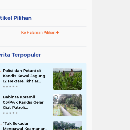
tikel Pilihan
Ke Halaman Pilihan
rita Terpopuler
Polisi dan Petani di
Kandis Kawal Jagung
12 Hektare, Ikhtiar
Menjaga Ketahanan
Pangan
Babinsa Koramil
05/Pwk Kandis Gelar
Giat Patroli
Pengamanan Line
Pipa di Wilayah
Kandis Kandis
“Tak Sekadar
Mengawal Keamanan,