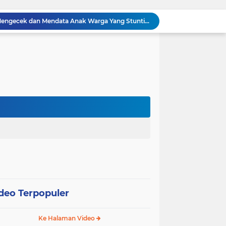
Dua Personel Babinsa Kandis Melakukan Patroli Pengamanan dan Komsos Tentang SKK Migas
Polisi Masuk Ladang! Polsek Kandis Rawat Jagung, Jaga Asa Swasembada Pangan
omo Gelar Giat Kampung Pancasila
oli Karhutla di Wilayah Kampung Sam Sam
Polsek Kandis dan Petani Bersinergi, Jaga Jagung Tetap Tumbuh untuk Ketahanan Pangan
awan Melakukan Pendampingan Vaksinasi PMK
Babinsa Kelurahan Kandis Kota Berpatroli Karhutla Bersama Warga Tempatan
Polisi dan Petani di Kandis Kawal Jagung 12 Hektare, Ikhtiar Menjaga Ketahanan Pangan
“Tak Sekadar Mengawal Keamanan, Polsek Kandis Turun ke Lahan Jagung Kawal Ketahanan Pangan
Babinsa Sertu Suriyadi Mengecek dan Mendata Anak Warga Yang Stunting di Wilayah Binaannya
deo Terpopuler
Ke Halaman Video