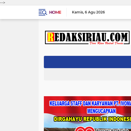
-->
HOME
Kamis
6 Agu 2026