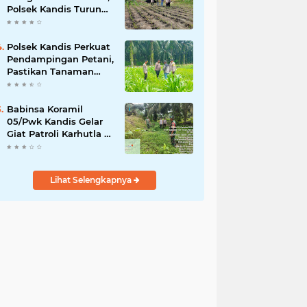
Polsek Kandis Turun
ke Lahan Jagung
Kawal Ketahanan
Pangan
Polsek Kandis Perkuat
Pendampingan Petani,
Pastikan Tanaman
Jagung Tumbuh
Optimal Dukung
Swasembada Pangan
Babinsa Koramil
Nasional
05/Pwk Kandis Gelar
Giat Patroli Karhutla di
Wilayah Kelurahan
Simpang Belutu
Lihat Selengkapnya