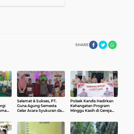
SHARE
k
Selamat & Sukses, PT.
Polsek Kandis Hadirkan
rgi
Guna Agung Semesta
Kehangatan Program
gama
Gelar Acara Syukuran dan
Minggu Kasih di Gereja
Santuni Anak Yatim Piatu
GPDI Immanuel Km 83