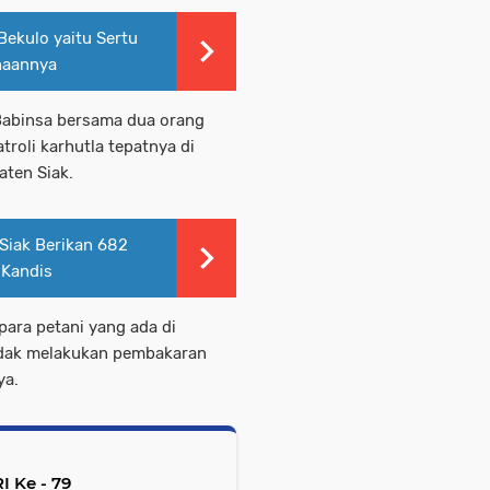
ekulo yaitu Sertu
naannya
g Babinsa bersama dua orang
roli karhutla tepatnya di
ten Siak.
Siak Berikan 682
 Kandis
para petani yang ada di
idak melakukan pembakaran
ya.
 Ke - 79