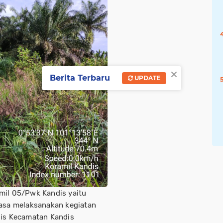
×
Berita Terbaru
UPDATE
mil 05/Pwk Kandis yaitu
iasa melaksanakan kegiatan
dis Kecamatan Kandis