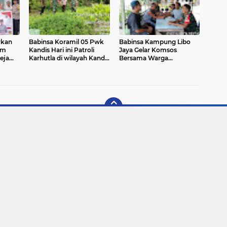
rkan
Babinsa Koramil 05 Pwk
Babinsa Kampung Libo
am
Kandis Hari ini Patroli
Jaya Gelar Komsos
eja
Karhutla di wilayah Kandis
Bersama Warga
 83
Kota
Binaannya