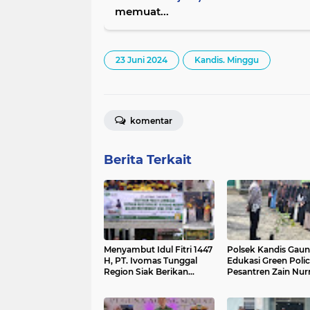
memuat...
23 Juni 2024
Kandis. Minggu
komentar
Berita Terkait
Menyambut Idul Fitri 1447
Polsek Kandis Gau
H, PT. Ivomas Tunggal
Edukasi Green Polic
Region Siak Berikan
Pesantren Zain Nurr
Bantuan Paket Sembako
Untuk Warga Kurang
Mampu