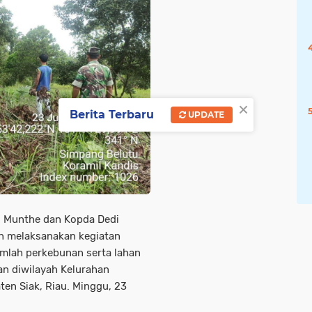
×
Berita Terbaru
UPDATE
. Munthe dan Kopda Dedi
n melaksanakan kegiatan
umlah perkebunan serta lahan
n diwilayah Kelurahan
en Siak, Riau. Minggu, 23