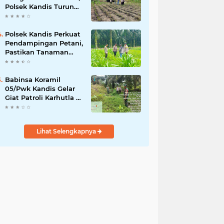
Polsek Kandis Turun
ke Lahan Jagung
Kawal Ketahanan
Pangan
Polsek Kandis Perkuat
Pendampingan Petani,
Pastikan Tanaman
Jagung Tumbuh
Optimal Dukung
Swasembada Pangan
Babinsa Koramil
Nasional
05/Pwk Kandis Gelar
Giat Patroli Karhutla di
Wilayah Kelurahan
Simpang Belutu
Lihat Selengkapnya