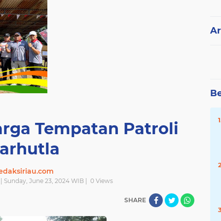
Ar
Be
rga Tempatan Patroli
arhutla
edaksiriau.com
| Sunday, June 23, 2024 WIB |
0
Views
SHARE