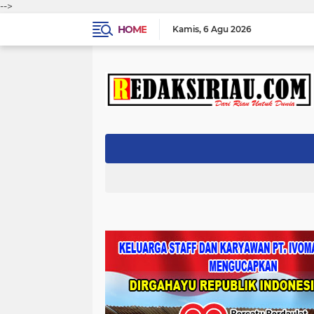
-->
HOME
Kamis
6 Agu 2026