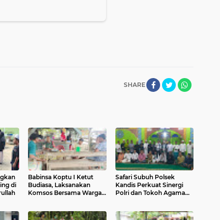
SHARE
ngkan
Babinsa Koptu I Ketut
Safari Subuh Polsek
ing di
Budiasa, Laksanakan
Kandis Perkuat Sinergi
ullah
Komsos Bersama Warga
Polri dan Tokoh Agama
Binaannya
Jaga Kamtibmas