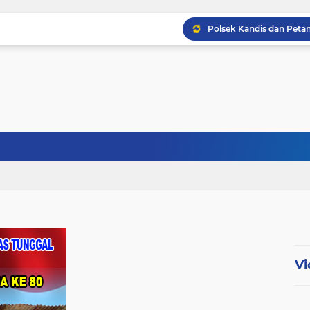
Babinsa Kopda Dedi Ir
Babinsa Sertu Ridho Ut
Babinsa Kandis Berpatr
Vi