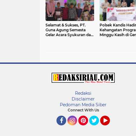
Selamat & Sukses, PT.
Polsek Kandis Hadi
Guna Agung Semesta
Kehangatan Progr
Gelar Acara Syukuran dan
Minggu Kasih di Ger
Santuni Anak Yatim Piatu
GPDI Immanuel Km
Redaksi
Disclaimer
Pedoman Media Siber
Connect With Us
Facebook
Instagram
Pinterest
Twitter
YouTube