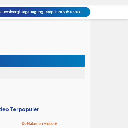
Polsek Kandis dan Petani Bersinergi, Jaga Jagung Tetap Tumbuh untuk Ketahanan Pangan
awan Melakukan Pendampingan Vaksinasi PMK
Babinsa Kelurahan Kandis Kota Berpatroli Karhutla Bersama Warga Tempatan
Polisi dan Petani di Kandis Kawal Jagung 12 Hektare, Ikhtiar Menjaga Ketahanan Pangan
“Tak Sekadar Mengawal Keamanan, Polsek Kandis Turun ke Lahan Jagung Kawal Ketahanan Pangan
Babinsa Sertu Suriyadi Mengecek dan Mendata Anak Warga Yang Stunting di Wilayah Binaannya
Dua Personel Babinsa Kandis Melakukan Patroli Pengamanan dan Komsos Tentang SKK Migas
Polisi Masuk Ladang! Polsek Kandis Rawat Jagung, Jaga Asa Swasembada Pangan
omo Gelar Giat Kampung Pancasila
oli Karhutla di Wilayah Kampung Sam Sam
deo Terpopuler
Ke Halaman Video