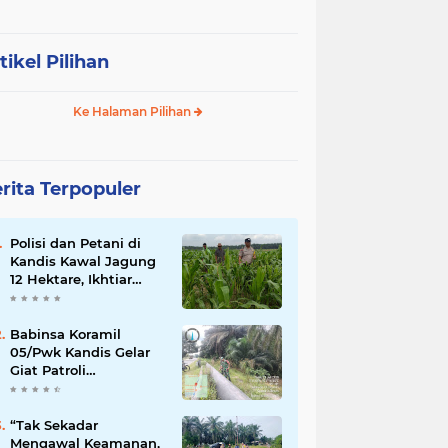
tikel Pilihan
Ke Halaman Pilihan
rita Terpopuler
Polisi dan Petani di
Kandis Kawal Jagung
12 Hektare, Ikhtiar
Menjaga Ketahanan
Pangan
Babinsa Koramil
05/Pwk Kandis Gelar
Giat Patroli
Pengamanan Line
Pipa di Wilayah
Kandis Kandis
“Tak Sekadar
Mengawal Keamanan,