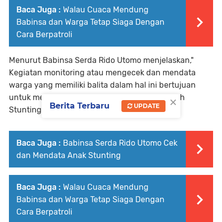
Baca Juga :
Walau Cuaca Mendung
Babinsa dan Warga Tetap Siaga Dengan
Cara Berpatroli
Menurut Babinsa Serda Rido Utomo menjelaskan,"
Kegiatan monitoring atau mengecek dan mendata
warga yang memiliki balita dalam hal ini bertujuan
×
untuk membantu Pemerintah dalam mencegah
Berita Terbaru
UPDATE
Stunting.
Baca Juga :
Babinsa Serda Rido Utomo Cek
dan Mendata Anak Stunting
Baca Juga :
Walau Cuaca Mendung
Babinsa dan Warga Tetap Siaga Dengan
Cara Berpatroli