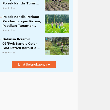
Polsek Kandis Turun
ke Lahan Jagung
Kawal Ketahanan
Pangan
Polsek Kandis Perkuat
Pendampingan Petani,
Pastikan Tanaman
Jagung Tumbuh
Optimal Dukung
Swasembada Pangan
Babinsa Koramil
Nasional
05/Pwk Kandis Gelar
Giat Patroli Karhutla di
Wilayah Kelurahan
Simpang Belutu
Lihat Selengkapnya