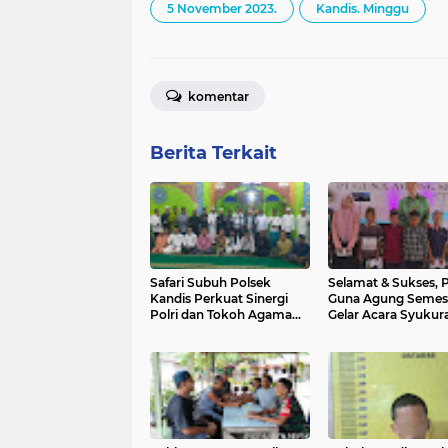
5 November 2023.
Kandis. Minggu
komentar
Berita Terkait
Safari Subuh Polsek
Selamat & Sukses, P
Kandis Perkuat Sinergi
Guna Agung Semes
Polri dan Tokoh Agama
Gelar Acara Syukur
Jaga Kamtibmas
Santuni Anak Yatim