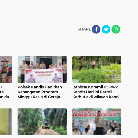
SHARE
T.
Polsek Kandis Hadirkan
Babinsa Koramil 05 Pwk
ta
Kehangatan Program
Kandis Hari ini Patroli
an dan
Minggu Kasih di Gereja
Karhutla di wilayah Kandis
 Piatu
GPDI Immanuel Km 83
Kota