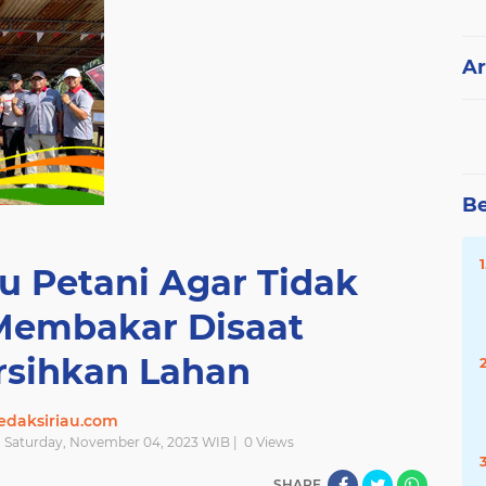
Ar
Be
u Petani Agar Tidak
embakar Disaat
sihkan Lahan
edaksiriau.com
| Saturday, November 04, 2023 WIB |
0
Views
SHARE