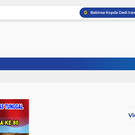
Babinsa Kopda Dedi Ir
Babinsa Sertu Ridho Ut
Babinsa Kandis Berpatr
Vi