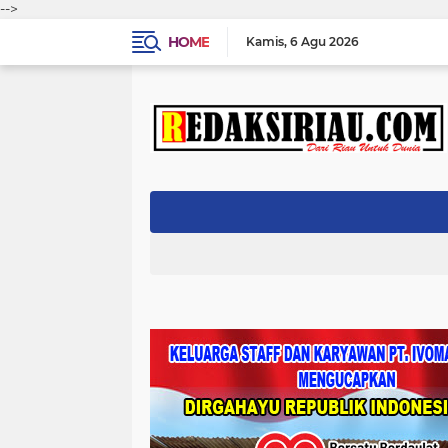
-->
HOME
Kamis
6 Agu 2026