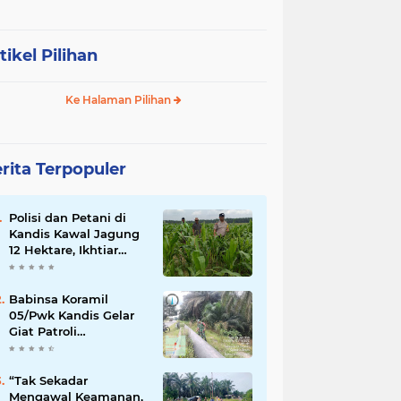
tikel Pilihan
Ke Halaman Pilihan
rita Terpopuler
Polisi dan Petani di
Kandis Kawal Jagung
12 Hektare, Ikhtiar
Menjaga Ketahanan
Pangan
Babinsa Koramil
05/Pwk Kandis Gelar
Giat Patroli
Pengamanan Line
Pipa di Wilayah
Kandis Kandis
“Tak Sekadar
Mengawal Keamanan,