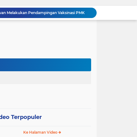
awan Melakukan Pendampingan Vaksinasi PMK
Babinsa Kelurahan Kandis Kota Berpatroli Karhutla Bersama Warga Tempatan
Polisi dan Petani di Kandis Kawal Jagung 12 Hektare, Ikhtiar Menjaga Ketahanan Pangan
“Tak Sekadar Mengawal Keamanan, Polsek Kandis Turun ke Lahan Jagung Kawal Ketahanan Pangan
Babinsa Sertu Suriyadi Mengecek dan Mendata Anak Warga Yang Stunting di Wilayah Binaannya
Dua Personel Babinsa Kandis Melakukan Patroli Pengamanan dan Komsos Tentang SKK Migas
Polisi Masuk Ladang! Polsek Kandis Rawat Jagung, Jaga Asa Swasembada Pangan
omo Gelar Giat Kampung Pancasila
oli Karhutla di Wilayah Kampung Sam Sam
Polsek Kandis dan Petani Bersinergi, Jaga Jagung Tetap Tumbuh untuk Ketahanan Pangan
deo Terpopuler
Ke Halaman Video