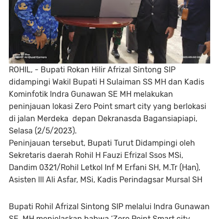
ROHIL, - Bupati Rokan Hilir Afrizal Sintong SIP
didampingi Wakil Bupati H Sulaiman SS MH dan Kadis
Kominfotik Indra Gunawan SE MH melakukan
peninjauan lokasi Zero Point smart city yang berlokasi
di jalan Merdeka depan Dekranasda Bagansiapiapi,
Selasa (2/5/2023).
Peninjauan tersebut, Bupati Turut Didampingi oleh
Sekretaris daerah Rohil H Fauzi Efrizal Ssos MSi,
Dandim 0321/Rohil Letkol Inf M Erfani SH, M.Tr (Han),
Asisten lll Ali Asfar, MSi, Kadis Perindagsar Mursal SH
Bupati Rohil Afrizal Sintong SIP melalui Indra Gunawan
SE, MH menjelaskan bahwa ‘Zero Point Smart city