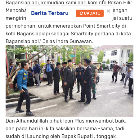
Bagansiapiapi, kemudian kami dari kominfo Rokan Hilir
×
Mencoba menghubungi pihak PLN Icon Plus dengan
Berita Terbaru
UPDATE
mengirimkankan surat kepada lcon plus sebagai suatu
permohonan, untuk menerapkan Point Smart city di
kota Bagansiapiapi sebagai Smartcity perdana di kota
Bagansiapiapi," Jelas Indra Gunawan.
Dan Alhamdulillah pihak Icon Plus menyambut baik,
dan pada hari ini kita saksikan bersama -sama, tadi
sudah di Launcing oleh Bapak Bupati , tonggak