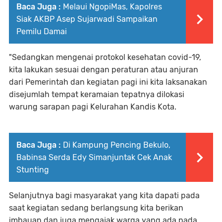
Baca Juga :
Melaui NgopiMas, Kapolres
Siak AKBP Asep Sujarwadi Sampaikan
Pemilu Damai
"Sedangkan mengenai protokol kesehatan covid-19,
kita lakukan sesuai dengan peraturan atau anjuran
dari Pemerintah dan kegiatan pagi ini kita laksanakan
disejumlah tempat keramaian tepatnya dilokasi
warung sarapan pagi Kelurahan Kandis Kota.
Baca Juga :
Di Kampung Pencing Bekulo,
Babinsa Serda Edy Simanjuntak Cek Anak
Stunting
Selanjutnya bagi masyarakat yang kita dapati pada
saat kegiatan sedang berlangsung kita berikan
imbauan dan juga mengajak warga yang ada pada