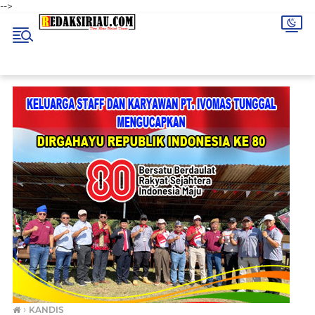
-->
›
KANDIS