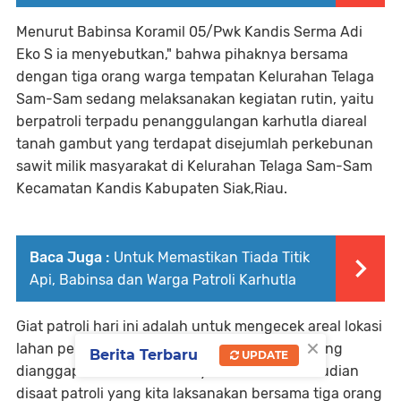
Menurut Babinsa Koramil 05/Pwk Kandis Serma Adi
Eko S ia menyebutkan," bahwa pihaknya bersama
dengan tiga orang warga tempatan Kelurahan Telaga
Sam-Sam sedang melaksanakan kegiatan rutin, yaitu
berpatroli terpadu penanggulangan karhutla diareal
tanah gambut yang terdapat disejumlah perkebunan
sawit milik masyarakat di Kelurahan Telaga Sam-Sam
Kecamatan Kandis Kabupaten Siak,Riau.
Baca Juga :
Untuk Memastikan Tiada Titik
Api, Babinsa dan Warga Patroli Karhutla
Giat patroli hari ini adalah untuk mengecek areal lokasi
×
lahan perkebunan sawit dan lahan gambut yang
Berita Terbaru
UPDATE
dianggap rawan akan bahaya kebakaran kemudian
disaat patroli yang kita laksanakan bersama tiga orang