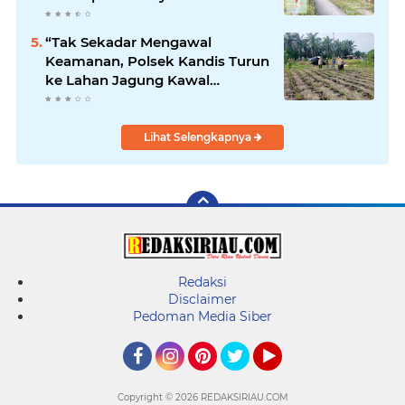
Kandis
“Tak Sekadar Mengawal
Keamanan, Polsek Kandis Turun
ke Lahan Jagung Kawal
Ketahanan Pangan
Lihat Selengkapnya
Redaksi
Disclaimer
Pedoman Media Siber
Facebook
Instagram
Pinterest
Twitter
YouTube
Copyright ©
2026 REDAKSIRIAU.COM