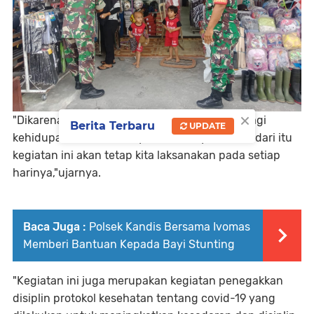
×
"Dikarenakan begitu pentingnya kesehatan bagi
Berita Terbaru
UPDATE
kehidupan kita dan masyarakat banyak, maka dari itu
kegiatan ini akan tetap kita laksanakan pada setiap
harinya,"ujarnya.
Baca Juga :
Polsek Kandis Bersama Ivomas
Memberi Bantuan Kepada Bayi Stunting
"Kegiatan ini juga merupakan kegiatan penegakkan
disiplin protokol kesehatan tentang covid-19 yang