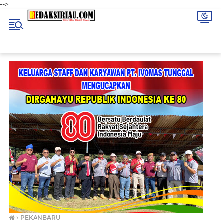
-->
›
PEKANBARU