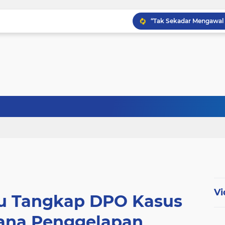
Babinsa Kampung Kandi
Babinsa Koptu K. Sito
Vi
lu Tangkap DPO Kasus
dana Penggelapan