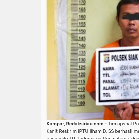
Kampar, Redaksiriau.com -
Tim opsnal Po
Kanit Reskrim IPTU Ilham D. SS berhasil
uang milik PT. Indomarco Prismatama, den