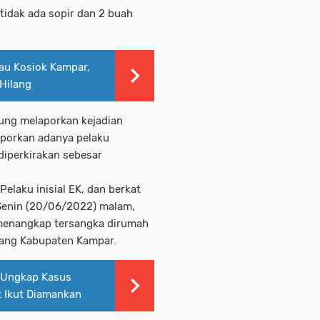
tidak ada sopir dan 2 buah
.
au Kosiok Kampar,
Hilang
sung melaporkan kejadian
aporkan adanya pelaku
diperkirakan sebesar
elaku inisial EK, dan berkat
 Senin (20/06/2022) malam,
 menangkap tersangka dirumah
ang Kabupaten Kampar.
 Ungkap Kasus
t Ikut Diamankan