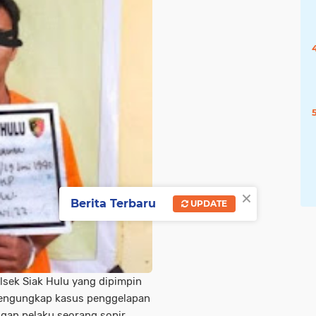
×
Berita Terbaru
UPDATE
lsek Siak Hulu yang dipimpin
 mengungkap kasus penggelapan
gan pelaku seorang sopir