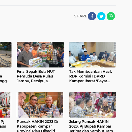
SHARE
k
Final Sepak Bola HUT
Tak Membuahkan Hasil,
a
Pemuda Desa Pulau
RDP Komisi I DPRD
anggu
Jambu, Persipuja
Kampar Ibarat 'Bayar
Kalahkan PS. PHW Gobah
Hutang Tapi Tak Lunas'
 Pj
Puncak HAKIN 2023 Di
Jelang Puncak HAKIN
aus
Kabupaten Kampar
2023, Pj Bupati Kampar
Provinsi Riau Dihadiri
Terima dan Sambut Tamu