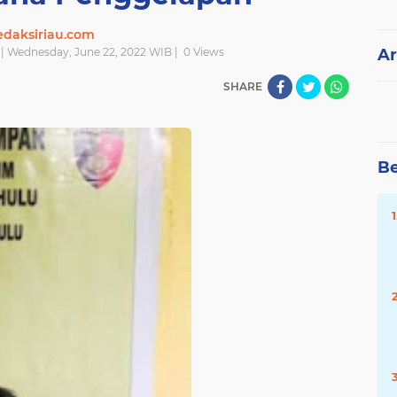
edaksiriau.com
| Wednesday, June 22, 2022 WIB |
0
Views
Ar
SHARE
Be