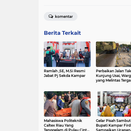
komentar
Berita Terkait
Ramlah ,SE, M.Si Resmi
Perbaikan Jalan Ta
Jabat Pj Sekda Kampar
Kunjung Usai, Warg
yang Melintas Terg
AKibat Terjebak
Kemacetan
Mahasiswa Politeknik
Gelar Pisah Sambut
Caltex Riau Yang
Bupati Kampar Fird
Tenggelam di Pulau Cinta
Sampaikan Ucapan