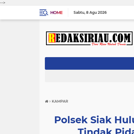
-->
HOME
Sabtu
8 Agu 2026
›
KAMPAR
Polsek Siak Hu
Tindak Pi