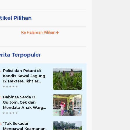
tikel Pilihan
Ke Halaman Pilihan
rita Terpopuler
Polisi dan Petani di
Kandis Kawal Jagung
12 Hektare, Ikhtiar
Menjaga Ketahanan
Pangan
Babinsa Serda D.
Gultom, Cek dan
Mendata Anak Warga
Yang Stunting
“Tak Sekadar
Mengawal Keamanan,