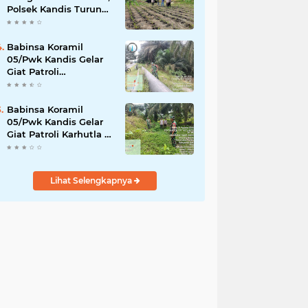
Polsek Kandis Turun
ke Lahan Jagung
Kawal Ketahanan
Pangan
Babinsa Koramil
05/Pwk Kandis Gelar
Giat Patroli
Pengamanan Line
Pipa di Wilayah
Kandis Kandis
Babinsa Koramil
05/Pwk Kandis Gelar
Giat Patroli Karhutla di
Wilayah Kelurahan
Simpang Belutu
Lihat Selengkapnya