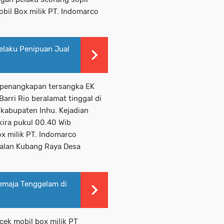
mobil Box milik PT. Indomarco
elaku Penipuan Jual
 penangkapan tersangka EK
Barri Rio beralamat tinggal di
kabupaten Inhu. Kejadian
kira pukul 00.40 Wib
ox milik PT. Indomarco
jalan Kubang Raya Desa
Remaja Tenggelam di
cek mobil box milik PT