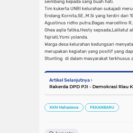
seimbang kepada sang buah hati.
Tim kukerta UNRI kelurahan sukajadi meru
Endang Kornita,SE.,M.Si yang terdiri dari 
Agustinus ridho putra,Bagas marcellino R,D
Ghea aqila fatika,Hesty sepsada,Lalilatu
fajriati,Yomi yolanda.
Warga desa kelurahan kedungsari menyata
merupakan kegiatan yang positif yang d
Stunting di dalam masyarakat terkhusus 
Artikel Selanjutnya
KKN Mahasiswa
PEKANBARU