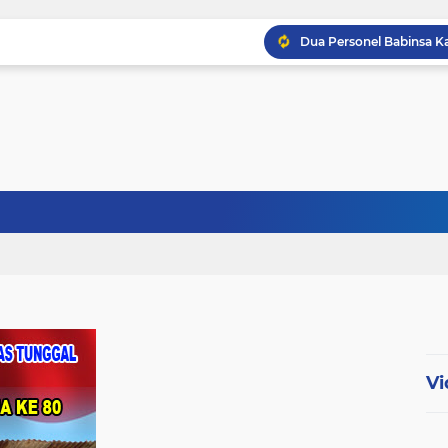
Babinsa Sertu Ridho Ut
Babinsa Kandis Berpatr
Babinsa Kopda Dedi Ir
Vi