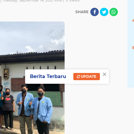
| Tuesday, September 14, 2021 WIB |
0
Views
SHARE
×
Berita Terbaru
UPDATE