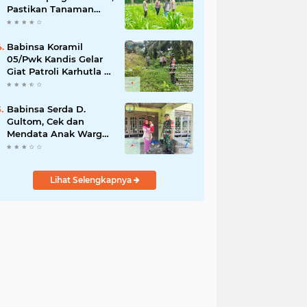
Pastikan Tanaman
Jagung Tumbuh
Optimal Dukung
Swasembada Pangan
Babinsa Koramil
Nasional
05/Pwk Kandis Gelar
Giat Patroli Karhutla di
Wilayah Kelurahan
Simpang Belutu
Babinsa Serda D.
Gultom, Cek dan
Mendata Anak Warga
Yang Stunting
Lihat Selengkapnya