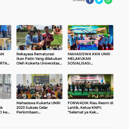
AN
Rekayasa Rematurasi
MAHASISWA KKN UNRI
Ikan Patin Yang dilakukan
MELAKUKAN
RTA
Oleh Kukerta Universitas
SOSIALISASI
UNRI
Riau Desa Koto Tibun
PENCEGAHAN COVID-19
Kampar
DI SDN 038 DESA SEI
LAMBU MAKMUR
Mahasiswa Kukerta UNRI
FORWADIK Riau Resmi di
ak
2023 Sukses Gelar
Lantik, Ketua KNPI:
D ke
Perlombaan
"Selamat ya Kak
Memperingati 10
Munazlen Nazir! Berbagai
Muharram di Desa Kualu
Masalah Sebagai Catatan
Nenas
Bersama