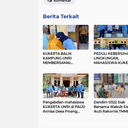
komentar
Berita Terkait
KUKERTA BALIK
PEDULI KEBERSIH
KAMPUNG UNRI
LINGKUNGAN,
MEMBERSAMAI
MAHASISWA KUKE
KEGIATAN POSYANDU
BALEK KAMPUNG 
BALITA DI DESA SARI
MEMBUAT TEMPAT
MULYA
SAMPAH UNTUK DESA
SARI MULYA
Pengabdian mahasiswa
Dandim 0322 Siak
KUKERTA UNRI di PAUD
Bersama Wabub Si
Annisa Desa Pinang
Ikuti Rakornis TMM
Sebatang Barat,
126 Tahun 2025
sosialisasikan protokol
kesehatan dan