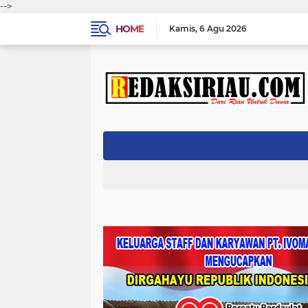
-->
HOME
Kamis
6 Agu 2026