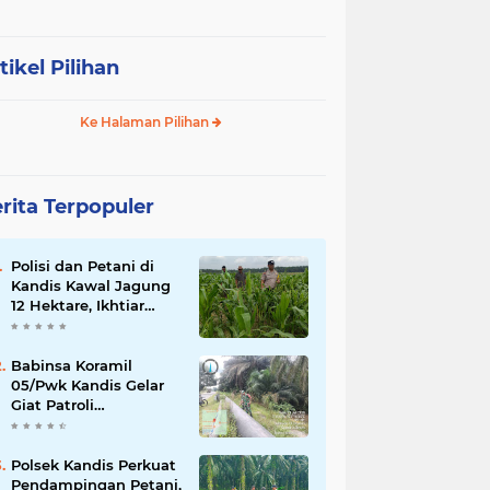
tikel Pilihan
Ke Halaman Pilihan
rita Terpopuler
Polisi dan Petani di
Kandis Kawal Jagung
12 Hektare, Ikhtiar
Menjaga Ketahanan
Pangan
Babinsa Koramil
05/Pwk Kandis Gelar
Giat Patroli
Pengamanan Line
Pipa di Wilayah
Kandis Kandis
Polsek Kandis Perkuat
Pendampingan Petani,