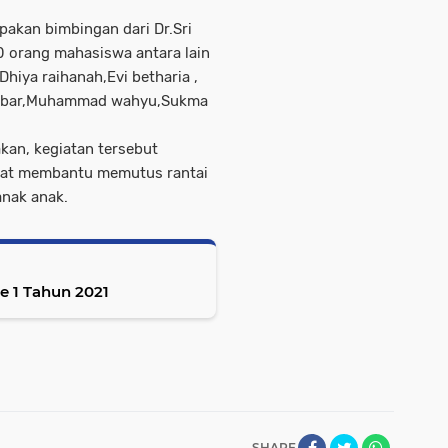
pakan bimbingan dari Dr.Sri
10 orang mahasiswa antara lain
hiya raihanah,Evi betharia ,
l albar,Muhammad wahyu,Sukma
kan, kegiatan tersebut
apat membantu memutus rantai
anak anak.
Rakerda DPD PJI - Demokrasi Riau Ke 1 Tahun 2021
SHARE