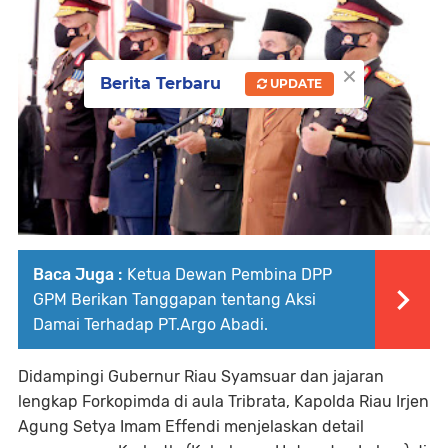
×
Berita Terbaru
UPDATE
Baca Juga :
Ketua Dewan Pembina DPP
GPM Berikan Tanggapan tentang Aksi
Damai Terhadap PT.Argo Abadi.
Didampingi Gubernur Riau Syamsuar dan jajaran
lengkap Forkopimda di aula Tribrata, Kapolda Riau Irjen
Agung Setya Imam Effendi menjelaskan detail