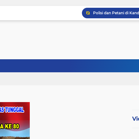
Babinsa Sertu Ridho Ut
Babinsa Kandis Berpatr
Babinsa Kopda Dedi Ir
Vi