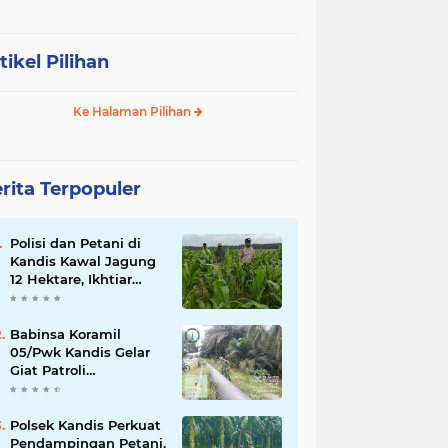
tikel Pilihan
Ke Halaman Pilihan
rita Terpopuler
Polisi dan Petani di
Kandis Kawal Jagung
12 Hektare, Ikhtiar
Menjaga Ketahanan
Pangan
Babinsa Koramil
05/Pwk Kandis Gelar
Giat Patroli
Pengamanan Line
Pipa di Wilayah
Kandis Kandis
Polsek Kandis Perkuat
Pendampingan Petani,