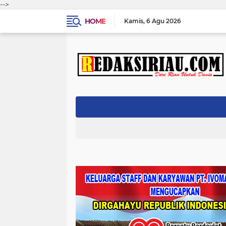
-->
HOME
Kamis
6 Agu 2026