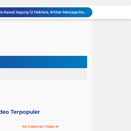
“Tak Sekadar Mengawal Keamanan, Polsek Kandis Turun ke Lahan Jagung Kawal Ketahanan Pangan
Babinsa Sertu Suriyadi Mengecek dan Mendata Anak Warga Yang Stunting di Wilayah Binaannya
Dua Personel Babinsa Kandis Melakukan Patroli Pengamanan dan Komsos Tentang SKK Migas
Polisi Masuk Ladang! Polsek Kandis Rawat Jagung, Jaga Asa Swasembada Pangan
omo Gelar Giat Kampung Pancasila
oli Karhutla di Wilayah Kampung Sam Sam
Polsek Kandis dan Petani Bersinergi, Jaga Jagung Tetap Tumbuh untuk Ketahanan Pangan
awan Melakukan Pendampingan Vaksinasi PMK
Babinsa Kelurahan Kandis Kota Berpatroli Karhutla Bersama Warga Tempatan
Polisi dan Petani di Kandis Kawal Jagung 12 Hektare, Ikhtiar Menjaga Ketahanan Pangan
deo Terpopuler
Ke Halaman Video