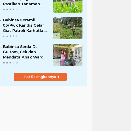
Pastikan Tanaman
Jagung Tumbuh
Optimal Dukung
Swasembada Pangan
Babinsa Koramil
Nasional
05/Pwk Kandis Gelar
Giat Patroli Karhutla di
Wilayah Kelurahan
Simpang Belutu
Babinsa Serda D.
Gultom, Cek dan
Mendata Anak Warga
Yang Stunting
Lihat Selengkapnya