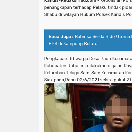
Kandis-Redaksiriau.com
- Kepolisian Pol
penangkapan terhadap Pelaku tindak pidan
Shabu di wilayah Hukum Polsek Kandis Pol
Baca Juga :
Babinsa Serda Rido Utoma 
BPS di Kampung Belutu
Pengkapan RR warga Desa Pauh Kecamata
Kabupaten Rohul ini dilakukan di jalan Ra
Kelurahan Telaga Sam-Sam Kecamatan Ka
Siak,pada,Rabu,02/6/2021 sekira pukul 21