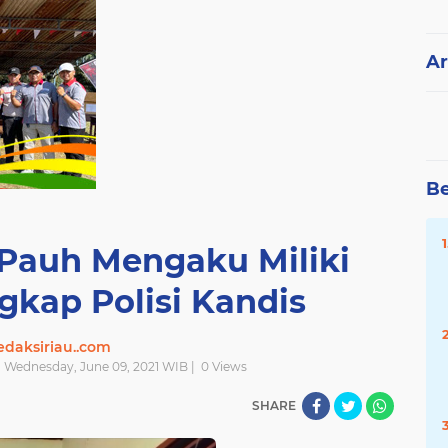
Ar
Be
 Pauh Mengaku Miliki
gkap Polisi Kandis
edaksiriau..com
| Wednesday, June 09, 2021 WIB |
0
Views
SHARE