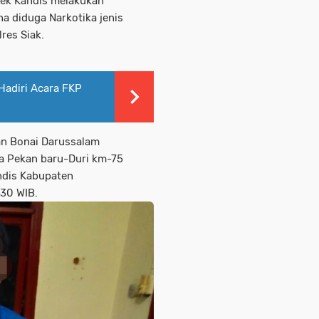
sek Kandis melakukan
a diduga Narkotika jenis
res Siak.
Hadiri Acara FKP
n Bonai Darussalam
ya Pekan baru-Duri km-75
ndis Kabupaten
.30 WIB.