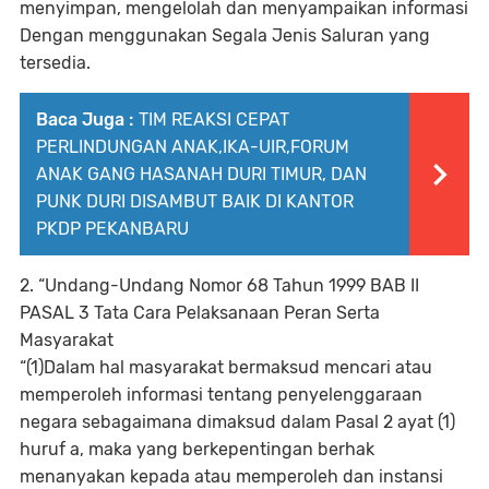
menyimpan, mengelolah dan menyampaikan informasi
Dengan menggunakan Segala Jenis Saluran yang
tersedia.
Baca Juga :
TIM REAKSI CEPAT
PERLINDUNGAN ANAK,IKA-UIR,FORUM
ANAK GANG HASANAH DURI TIMUR, DAN
PUNK DURI DISAMBUT BAIK DI KANTOR
PKDP PEKANBARU
2. “Undang-Undang Nomor 68 Tahun 1999 BAB II
PASAL 3 Tata Cara Pelaksanaan Peran Serta
Masyarakat
“(1)Dalam hal masyarakat bermaksud mencari atau
memperoleh informasi tentang penyelenggaraan
negara sebagaimana dimaksud dalam Pasal 2 ayat (1)
huruf a, maka yang berkepentingan berhak
menanyakan kepada atau memperoleh dan instansi