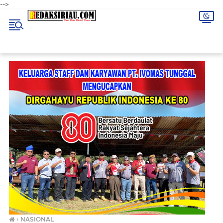
-->
›
NASIONAL