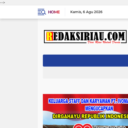
-->
HOME
Kamis
6 Agu 2026