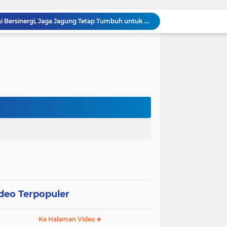
Polsek Kandis dan Petani Bersinergi, Jaga Jagung Tetap Tumbuh untuk Ketahanan Pangan
awan Melakukan Pendampingan Vaksinasi PMK
Babinsa Kelurahan Kandis Kota Berpatroli Karhutla Bersama Warga Tempatan
Polisi dan Petani di Kandis Kawal Jagung 12 Hektare, Ikhtiar Menjaga Ketahanan Pangan
“Tak Sekadar Mengawal Keamanan, Polsek Kandis Turun ke Lahan Jagung Kawal Ketahanan Pangan
Babinsa Sertu Suriyadi Mengecek dan Mendata Anak Warga Yang Stunting di Wilayah Binaannya
Dua Personel Babinsa Kandis Melakukan Patroli Pengamanan dan Komsos Tentang SKK Migas
Polisi Masuk Ladang! Polsek Kandis Rawat Jagung, Jaga Asa Swasembada Pangan
omo Gelar Giat Kampung Pancasila
oli Karhutla di Wilayah Kampung Sam Sam
deo Terpopuler
Ke Halaman Video