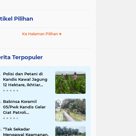
tikel Pilihan
Ke Halaman Pilihan
rita Terpopuler
Polisi dan Petani di
Kandis Kawal Jagung
12 Hektare, Ikhtiar
Menjaga Ketahanan
Pangan
Babinsa Koramil
05/Pwk Kandis Gelar
Giat Patroli
Pengamanan Line
Pipa di Wilayah
Kandis Kandis
“Tak Sekadar
Mengawal Keamanan,