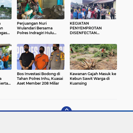
a
Perjuangan Nuri
KEGIATAN
an
Wulandari Bersama
PENYEMPROTAN
egas
Polres Indragiri Hulu
DISENFECTAN
Dalam Melawan Pandemi
SERENTAK DI
Covid-19
KECAMATAN SINGINGI,
DI LAKUKAN OLEH
POLSEK SINGINGI.
Bos Investasi Bodong di
Kawanan Gajah Masuk ke
a
Tahan Polres Inhu, Kuasai
Kebun Sawit Warga di
Serta
Aset Member 208 Miliar
Kuansing
syandu