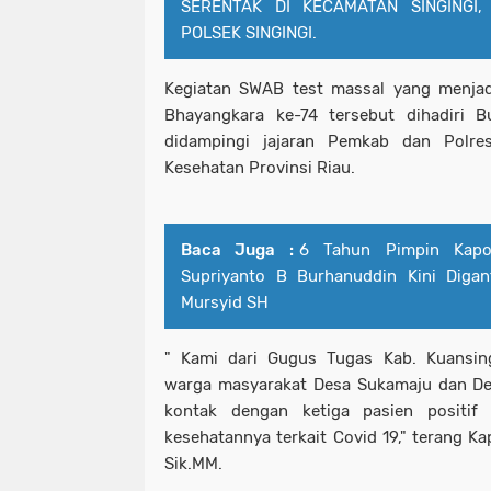
SERENTAK DI KECAMATAN SINGINGI,
POLSEK SINGINGI.
Kegiatan SWAB test massal yang menjadi
Bhayangkara ke-74 tersebut dihadiri B
didampingi jajaran Pemkab dan Polre
Kesehatan Provinsi Riau.
Baca Juga :
6 Tahun Pimpin Kapol
Supriyanto B Burhanuddin Kini Diga
Mursyid SH
" Kami dari Gugus Tugas Kab. Kuansin
warga masyarakat Desa Sukamaju dan De
kontak dengan ketiga pasien positif 
kesehatannya terkait Covid 19," terang 
Sik.MM.