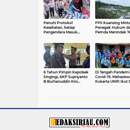
Penuhi Protokol
FPII Kuansing Mint
Kesehatan, Setiap
Penegak Hukum d
Pengendara Masuk
Pemda Menindak T
Kuansing Wajib Gunakan
Tambang Ilegal
Masker
6 Tahun Pimpin Kapolsek
Di Tengah Pandemi
Singingi, AKP Supriyanto
Covid-19, Mahasisw
B Burhanuddin Kini
Kukerta UNRI Ikut 
Digantikan AKP Asdisyah
Bantu Kegiatan Po
Mursyid SH