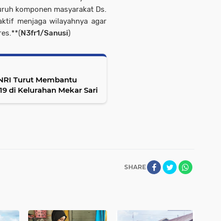
luruh komponen masyarakat Ds.
aktif menjaga wilayahnya agar
es.**(
N3fr1/Sanusi
)
UNRI Turut Membantu
 di Kelurahan Mekar Sari
SHARE