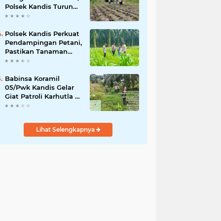
Polsek Kandis Turun
ke Lahan Jagung
Kawal Ketahanan
Pangan
Polsek Kandis Perkuat
Pendampingan Petani,
Pastikan Tanaman
Jagung Tumbuh
Optimal Dukung
Swasembada Pangan
Babinsa Koramil
Nasional
05/Pwk Kandis Gelar
Giat Patroli Karhutla di
Wilayah Kelurahan
Simpang Belutu
Lihat Selengkapnya