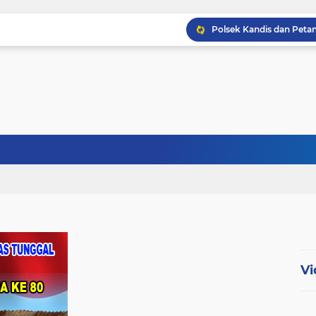
Babinsa Kopda Dedi Ir
Babinsa Sertu Ridho Ut
Babinsa Kandis Berpatr
Vi