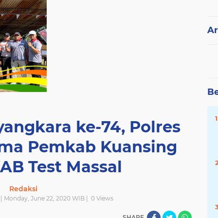
Ar
Be
yangkara ke-74, Polres
ama Pemkab Kuansing
AB Test Massal
Redaksi
| Monday, June 22, 2020 WIB |
0
Views
SHARE