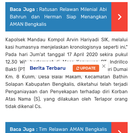
Baca Juga :
Ratusan Relawan Milenial Abi
Bahrun dan Herman Siap Menangkan
AMAN Bengkalis
Kapolsek Mandau Kompol Arvin Hariyadi SIK, melalui
kasi humasnya menjelaskan kronologisnya seperti ini,"
Pada hari Jum'at tanggal 17 April 2020 sekira pukul
12.30 Wib bertempat di Mess Karyawan PT. Indrillco
×
Berita Terbaru
UPDATE
Bakti (PT. IDB) yang beralamat di JI. Lintas Duri Dumai
Km. 8 Kulim, Desa Balai Makam, Kecamatan Bathin
Solapan Kabupaten Bengkalis, diketahui telah terjadi
Penganiayaan dan Penyekapan terhadap diri Korban
Atas Nama (S), yang dilakukan oleh Terlapor orang
tidak dikenal Cs.
Baca Juga :
Tim Relawan AMAN Bengkalis