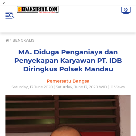
-->
›
BENGKALIS
MA. Diduga Penganiaya dan
Penyekapan Karyawan PT. IDB
Diringkus Polsek Mandau
Pemersatu Bangsa
Saturday, 13 June 2020 | Saturday, June 13, 2020 WIB |
0
Views